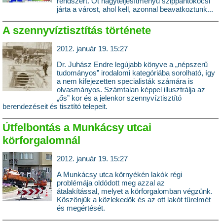
rendszert. Öt nagyteljesítményű szippantókocsi
járta a várost, ahol kell, azonnal beavatkoztunk...
A szennyvíztisztítás története
2012. január 19. 15:27
Dr. Juhász Endre legújabb könyve a „népszerű
tudományos” irodalomi kategóriába sorolható, így
a nem kifejezetten specialisták számára is
olvasmányos. Számtalan képpel illusztrálja az
„ős” kor és a jelenkor szennyvíztisztító
berendezéseit és tisztító telepeit.
Útfelbontás a Munkácsy utcai
körforgalomnál
2012. január 19. 15:27
A Munkácsy utca környékén lakók régi
problémája oldódott meg azzal az
átalakítással, melyet a körforgalomban végzünk.
Köszönjük a közlekedők és az ott lakót türelmét
és megértését.