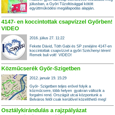
júliusban, a Győri Tűzoltósággal kötött
együttműködési megállapodás alapján.
4147- en koccintottak csapvízzel Győrben!
VIDEO
2016. július 27. 11:22
Fekete Dávid, Tóth Gabi és SP zenéjére 4147-en
koccintottak csapvízzel a győri Széchenyi téren!
Remek buli volt! VIDEO!
Közműcserék Győr-Szigetben
2012. január 19. 15:29
Győr- Szigetben teljes erővel folyik a
közműcsere, több helyen gyakran változik a
forgalmi rend. Országút utcai központunk a
Belváros felől csak kerülővel közelíthető meg!
Osztálykirándulás a rajzpályázat