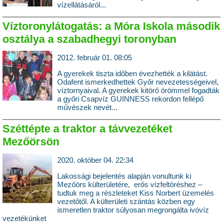
vízellátásáról...
Víztoronylátogatás: a Móra Iskola második
osztálya a szabadhegyi toronyban
2012. február 01. 08:05
A gyerekek tiszta időben évezhették a kilátást.
Odafent ismerkedhettek Győr nevezetességeivel,
víztornyaival. A gyerekek kitörő örömmel fogadták
a győri Csapvíz GUINNESS rekordon fellépő
művészek nevét...
Széttépte a traktor a távvezetéket
Mezőörsön
2020. október 04. 22:34
Lakossági bejelentés alapján vonultunk ki
Mezőörs külterületére, erős vízfeltöréshez –
tudtuk meg a részleteket Kiss Norbert üzemelés
vezetőtől. A külterületi szántás közben egy
ismeretlen traktor súlyosan megrongálta ivóvíz
vezetékünket