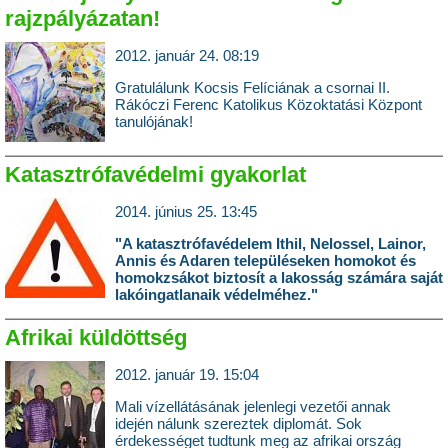
rajzpályázatan!
2012. január 24. 08:19
Gratulálunk Kocsis Felíciának a csornai II.
Rákóczi Ferenc Katolikus Közoktatási Központ
tanulójának!
Katasztrófavédelmi gyakorlat
2014. június 25. 13:45
"A katasztrófavédelem Ithil, Nelossel, Lainor,
Annis és Adaren településeken homokot és
homokzsákot biztosít a lakosság számára saját
lakóingatlanaik védelméhez."
Afrikai küldöttség
2012. január 19. 15:04
Mali vízellátásának jelenlegi vezetői annak
idején nálunk szereztek diplomát. Sok
érdekességet tudtunk meg az afrikai ország