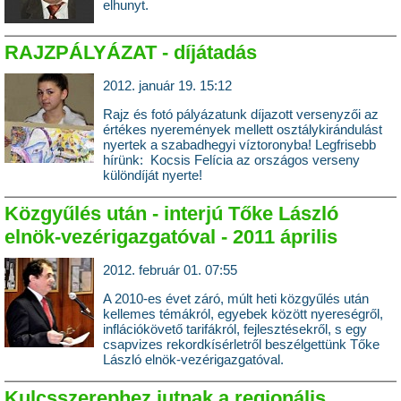
elhunyt.
RAJZPÁLYÁZAT - díjátadás
2012. január 19. 15:12
Rajz és fotó pályázatunk díjazott versenyzői az
értékes nyeremények mellett osztálykirándulást
nyertek a szabadhegyi víztoronyba! Legfrisebb
hírünk: Kocsis Felícia az országos verseny
különdíját nyerte!
Közgyűlés után - interjú Tőke László
elnök-vezérigazgatóval - 2011 április
2012. február 01. 07:55
A 2010-es évet záró, múlt heti közgyűlés után
kellemes témákról, egyebek között nyereségről,
inflációkövető tarifákról, fejlesztésekről, s egy
csapvizes rekordkísérletről beszélgettünk Tőke
László elnök-vezérigazgatóval.
Kulcsszerephez jutnak a regionális