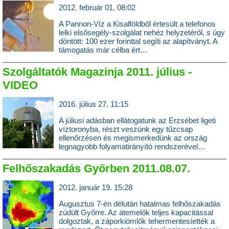
2012. február 01. 08:02
A Pannon-Víz a Kisalföldből értesült a telefonos
lelki elsősegély-szolgálat nehéz helyzetéről, s úgy
döntött: 100 ezer forinttal segíti az alapítványt. A
támogatás már célba ért…
Szolgáltatók Magazinja 2011. július -
VIDEO
2016. július 27. 11:15
A júliusi adásban ellátogatunk az Erzsébet ligeti
víztoronyba, részt veszünk egy tűzcsap
ellenőrzésen és megismerkedünk az ország
legnagyobb folyamatirányító rendszerével…
Felhőszakadás Győrben 2011.08.07.
2012. január 19. 15:28
Augusztus 7-én délután hatalmas felhőszakadás
zúdúlt Győrre. Az átemelők teljes kapacitással
dolgoztak, a záporkiömlők tehermentesíették a