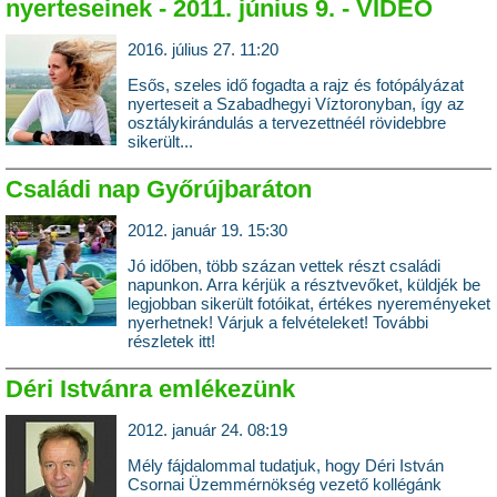
nyerteseinek - 2011. június 9. - VIDEO
2016. július 27. 11:20
Esős, szeles idő fogadta a rajz és fotópályázat
nyerteseit a Szabadhegyi Víztoronyban, így az
osztálykirándulás a tervezettnéél rövidebbre
sikerült...
Családi nap Győrújbaráton
2012. január 19. 15:30
Jó időben, több százan vettek részt családi
napunkon. Arra kérjük a résztvevőket, küldjék be
legjobban sikerült fotóikat, értékes nyereményeket
nyerhetnek! Várjuk a felvételeket! További
részletek itt!
Déri Istvánra emlékezünk
2012. január 24. 08:19
Mély fájdalommal tudatjuk, hogy Déri István
Csornai Üzemmérnökség vezető kollégánk