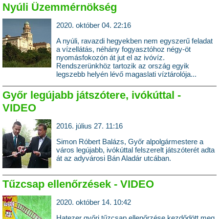
Nyúli Üzemmérnökség
2020. október 04. 22:16
A nyúli, ravazdi hegyekben nem egyszerű feladat
a vízellátás, néhány fogyasztóhoz négy-öt
nyomásfokozón át jut el az ivóvíz.
Rendszerünkhöz tartozik az ország egyik
legszebb helyén lévő magaslati víztárolója...
Győr legújabb játszótere, ivókúttal -
VIDEO
2016. július 27. 11:16
Simon Róbert Balázs, Győr alpolgármestere a
város legújabb, ivókúttal felszerelt játszóterét adta
át az adyvárosi Bán Aladár utcában.
Tűzcsap ellenőrzések - VIDEO
2020. október 14. 10:42
Hatezer győri tűzcsap ellenőrzése kezdődött meg