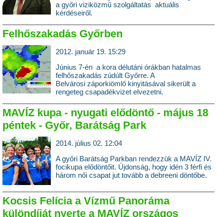
a győri viziközmű szolgáltatás aktuális
kérdéseiről.
Felhőszakadás Győrben
2012. január 19. 15:29
Június 7-én a kora délutáni órákban hatalmas
felhőszakadás zúdúlt Győrre. A
Belvárosi záporkiömlő kinyitásával sikerült a
rengeteg csapadékvizet elvezetni.
MAVÍZ kupa - nyugati elődöntő - május 18
péntek - Győr, Barátság Park
2014. július 02. 12:04
A győri Barátság Parkban rendezzük a MAVÍZ IV.
focikupa elődöntőit. Újdonság, hogy idén 3 férfi és
három női csapat jut tovább a debreeni döntőbe.
Kocsis Felícia a Vízmű Panoráma
különdíját nyerte a MAVÍZ országos