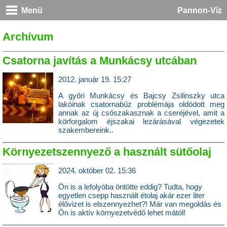
Menü
Pannon-Víz
Archívum
Csatorna javítás a Munkácsy utcában
2012. január 19. 15:27
A győri Munkácsy és Bajcsy Zsilinszky utca
lakóinak csatornabűz problémája oldódott meg
annak az új csőszakasznak a cseréjével, amit a
körforgalom éjszakai lezárásával végezetek
szakembereink..
Környezetszennyező a használt sütőolaj
2024. október 02. 15:36
Ön is a lefolyóba öntötte eddig? Tudta, hogy
egyetlen csepp használt étolaj akár ezer liter
élővizet is elszennyezhet?! Már van megoldás és
Ön is aktív környezetvédő lehet mától!