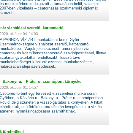
és munkakörben is dolgozott a társaságon belül, valamint
2007-ben vízellátás – csatornázás szakmérnöki diplomát
szerzett...
nk: vízhálózat szerelő, karbantartó
2020. október 04. 14:03
A PANNON-VÍZ ZRT munkatársat keres Győri
Üzemmérnökségére vízhálózat szerelő, karbantartó
munkakörbe. Várjuk jelentkezését, amennyiben víz-,
csatorna- és közműrendszer-szerelő szakképesítéssel, illetve
szakmai gyakorlattal rendelkezik! Hosszú távú
munkalehetőséget kínálunk azonnali munkakezdéssel,
határozatlan idejű szerződéssel...
 - Bakonyi u. - Práter u. csomópont környéke
2020. október 01. 14:57
Csőtörés történt egy tervezett vízszerelési munka során
Győrben, a Kálvária u - Bakonyi u.- Práter u. csomópontban.
Rövid ideig szünetelt a vízszolgáltatás a környéken. A hibát
elhárítottuk, csütörtökön kora délután levegős lesz a víz és
átmeneti nyomásingadozásra számíthatnak.
k türelmüket!