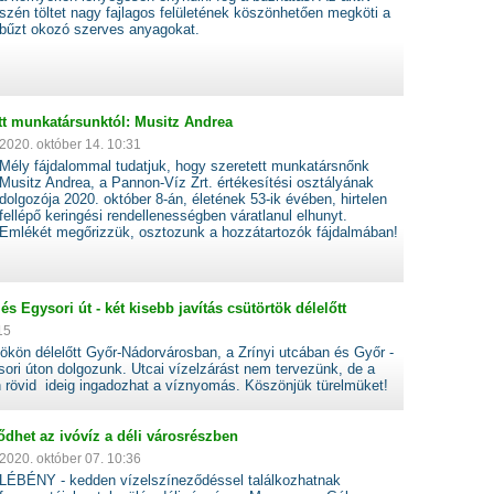
szén töltet nagy fajlagos felületének köszönhetően megköti a
bűzt okozó szerves anyagokat.
t munkatársunktól: Musitz Andrea
2020. október 14. 10:31
Mély fájdalommal tudatjuk, hogy szeretett munkatársnőnk
Musitz Andrea, a Pannon-Víz Zrt. értékesítési osztályának
dolgozója 2020. október 8-án, életének 53-ik évében, hirtelen
fellépő keringési rendellenességben váratlanul elhunyt.
Emlékét megőrizzük, osztozunk a hozzátartozók fájdalmában!
és Egysori út - két kisebb javítás csütörtök délelőtt
15
ökön délelőtt Győr-Nádorvárosban, a Zrínyi utcában és Győr -
ori úton dolgozunk. Utcai vízelzárást nem tervezünk, de a
n rövid ideig ingadozhat a víznyomás. Köszönjük türelmüket!
dhet az ivóvíz a déli városrészben
2020. október 07. 10:36
LÉBÉNY - kedden vízelszíneződéssel találkozhatnak