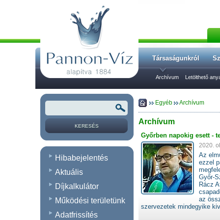
Társaságunkról
Sz
Archívum
Letölthető an
Egyéb
Archívum
Archívum
Győrben napokig esett - t
2020. o
Az elmú
Hibabejelentés
ezzel 
megfele
Aktuális
Győr-S
Rácz At
Díjkalkulátor
csapadé
az össz
Működési területünk
szervezetek mindegyike kiv
Adatfrissítés