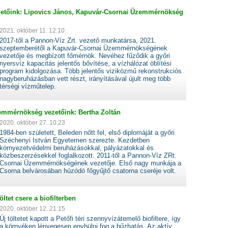
etőink: Lipovics János, Kapuvár-Csornai Üzemmérnökség
2021. október 11. 12:10
2017-től a Pannon-Víz Zrt. vezető munkatársa, 2021.
szeptemberétől a Kapuvár-Csornai Üzemmérnökségének
vezetője és megbízott főmérnök. Nevéhez fűződik a győri
nyersvíz kapacitás jelentős bővítése, a vízhálózat öblítési
program kidolgozása. Több jelentős viziközmű rekonstrukciós
nagyberuházásban vett részt, irányításával újult meg több
térségi vízműtelep.
mmérnökség vezetőink: Bertha Zoltán
2020. október 27. 10:23
1984-ben született, Beleden nőtt fel, első diplomáját a győri
Széchenyi István Egyetemen szerezte. Kezdetben
környezetvédelmi beruházásokkal, pályázatokkal és
közbeszerzésekkel foglalkozott. 2011-től a Pannon-Víz ZRt.
Csornai Üzemmérnökségének vezetője. Első nagy munkája a
Csorna belvárosában húzódó főgyűjtő csatorna cseréje volt.
öltet csere a biofilterben
2020. október 12. 21:15
Új töltetet kapott a Petőfi téri szennyvízátemelő biofiltere, így
a környéken lényegesen enyhülni fog a bűzhatás. Az aktív