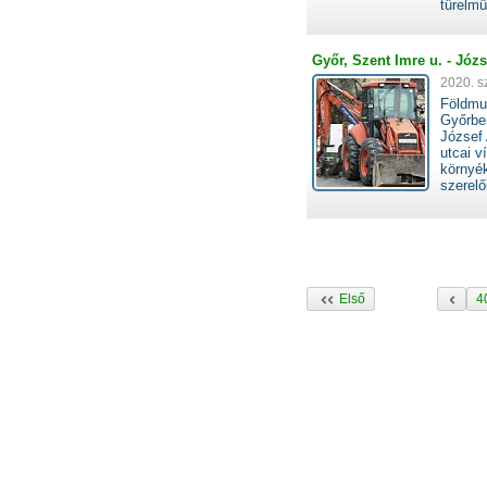
türelm
Győr, Szent Imre u. - Józ
2020. s
Földmu
Győrben
József 
utcai v
környé
szerel
Első
4