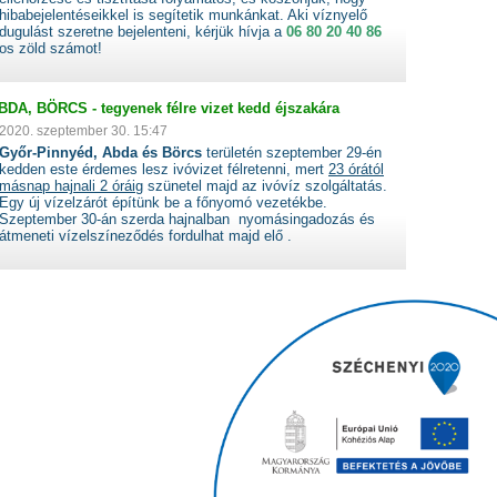
hibabejelentéseikkel is segítetik munkánkat. Aki víznyelő
dugulást szeretne bejelenteni, kérjük hívja a
06 80 20 40 86
os zöld számot!
A, BÖRCS - tegyenek félre vizet kedd éjszakára
2020. szeptember 30. 15:47
Győr-Pinnyéd, Abda és Börcs
területén szeptember 29-én
kedden este érdemes lesz ivóvizet félretenni, mert
23 órától
másnap hajnali 2 óráig
szünetel majd az ivóvíz szolgáltatás.
Egy új vízelzárót építünk be a főnyomó vezetékbe.
Szeptember 30-án szerda hajnalban nyomásingadozás és
átmeneti vízelszíneződés fordulhat majd elő .