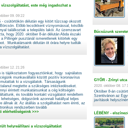
a vízszolgáltatást, este még ingadozhat a
któber 09. 09:22
 csütörtökön délután egy kitört tűzcsap okozott
 Börcsön. Előbb lecsökkent víznyomással, később
nyal találkoztak a település lakói. Az üzemzavart
Búcsúzunk szeretet
ta, hogy 2020. október 8-án délután Abda északi
 a Pillingér pusztánál ismeretlenek kitörtek egy
ot. Munkatársaink délután öt órára helyre tudták
i a vízszolgáltatást.
któber 12. 21:26
 is tájékoztatom fogyasztóinkat, hogy sajnálatos
égünk munkavállalói között pozitív koronavírus
GYŐR - Zrínyi utca 
 mutattak ki a vizsgálatok. Társaságunk
ktalanul megtette a szükséges intézkedéseket.
2020. október 08. 17:
nyi érintett munkatársunkat a cég költségén
Október 8-án csütört
áltattunk, és további kontakt vizsgálatot rendeltem
Szentivánon az Egys
l lehetséges, dolgozóink azonnali hatállyal teljes
javítások helyszíné
llnak át. Az átállás a szolgáltatást nem érinti, az
ktronikus rendszerben tovább
ti elérhetőségeink >>>
LÉBÉNY - elszínező
lt helyreállítani a vízszolgáltatást