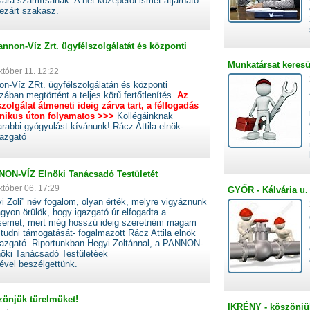
ra számítsanak. A hét közepétől ismét átjárható
lezárt szakasz.
annon-Víz Zrt. ügyfélszolgálatát és központi
Munkatársat keresü
któber 11. 12:22
n-Víz ZRt. ügyfélszolgálatán és központi
zában megtörtént a teljes körű fertőtlenítés.
Az
zolgálat átmeneti ideig zárva tart, a félfogadás
onikus úton folyamatos >>>
Kollégáinknak
abbi gyógyulást kívánunk! Rácz Attila elnök-
gazgató
NNON-VÍZ Elnöki Tanácsadó Testületét
któber 06. 17:29
GYŐR - Kálvária u.
i Zoli” név fogalom, olyan érték, melyre vigyáznunk
agyon örülök, hogy igazgató úr elfogadta a
ésemet, mert még hosszú ideig szeretném magam
tudni támogatását- fogalmazott Rácz Attila elnök
gazgató. Riportunkban Hegyi Zoltánnal, a PANNON-
nöki Tanácsadó Testületéek
ével beszélgettünk.
zönjük türelmüket!
IKRÉNY - köszönjü