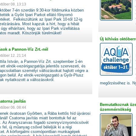
któber 08. 13:13
któber 7-én szerdán 9:30-kor földmunka közben
ették a Győri Ipari Parkot ellátó főnyomó
téket. Felkészültünk az Ipari Park 10-től 12-ig
ízelzárására. Most kapzuk a hírt, hogy a hibát
t úgy elhárítani, hogy az Ipari Park vízellátása
atos maradt. Köszönjük türelmüket!
Új kihívás október
zások a Pannon-Víz Zrt.-nél
któber 12. 21:14
tila István, a Pannon-Víz Zrt. szeptember 1-én
ett elnök-vezérigazgatója jelentős szervezeti, és
apcsolatban személyi változásokat hajtott végre a
gon belül. Az elnök-vezérigazgató a Győr-Plusz
k nyilatkozott a változásokról.
megőrzéséhez is. Ny
atorna javítás
Bemutatkoznak üze
któber 06. 08:44
üzemmérnökség
enek óvatosan Győrben, a Rába kettős híd újvárosi
jánál! Csatorna javítás miatt bontottuk fel az
et. Az Aranyszarvas fogadó szennyvíznyomócsövét
uk fel, új műanyag csővel béleljük ki a régi
ket. A körforgalmi csomópontban munkagépek