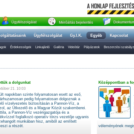
Ügyfélszolgálat
Dokumentum
Mérőállás bejelentés
olgáltatásaink
Ügyfélszolgálat
Gy.I.K.
Egyéb
Kapcsolat
yagok
Érdekességek
Linkajánló
Galéria
Videótár
Pályázatok
Beszerzési szabály
ettük a dolgunkat
Középpontban a fog
któber 21. 10:03
lt napokban szinte folyamatosan esett az eső,
párhuzamosan pedig folyamatosan dolgoznak a
lő vízelvezetés biztosításán a Pannon-Víz, a
zol, az Útkezelő és a Magyar Közút szakemberei.
tila, a Pannon-Víz vezérigazgatója és a
kvízzel foglalkozó operatív törzs vezetője ugyanis
ehangolt munkában hisz, amiből az említett
eszi a részét.
véleményének megis