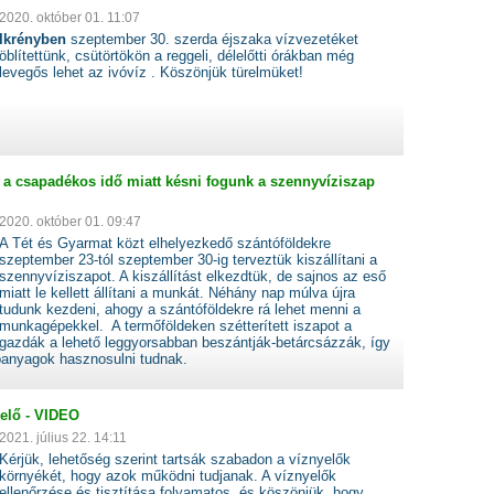
2020. október 01. 11:07
Ikrényben
szeptember 30. szerda éjszaka vízvezetéket
öblítettünk, csütörtökön a reggeli, délelőtti órákban még
levegős lehet az ivóvíz . Köszönjük türelmüket!
a csapadékos idő miatt késni fogunk a szennyvíziszap
2020. október 01. 09:47
A Tét és Gyarmat közt elhelyezkedő szántóföldekre
szeptember 23-tól szeptember 30-ig terveztük kiszállítani a
szennyvíziszapot. A kiszállítást elkezdtük, de sajnos az eső
miatt le kellett állítani a munkát. Néhány nap múlva újra
tudunk kezdeni, ahogy a szántóföldekre rá lehet menni a
munkagépekkel. A termőföldeken szétterített iszapot a
gazdák a lehető leggyorsabban beszántják-betárcsázzák, így
panyagok hasznosulni tudnak.
yelő - VIDEO
2021. július 22. 14:11
Kérjük, lehetőség szerint tartsák szabadon a víznyelők
környékét, hogy azok működni tudjanak. A víznyelők
ellenőrzése és tisztítása folyamatos, és köszönjük, hogy