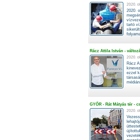
2020. o
2020. o
megsért
vízveze
tartó v
sikerül
folyam
Rácz Attila István - válto
2020. o
Rácz At
kinevez
ezzel k
társasá
médiána
GYŐR - Rát Mátyás tér - cs
2020. o
Vezess
lehajtó
úttest
újított
vezeté