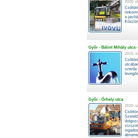
2020. o
Csőtöré
önkorm
a javít
Köszönj
Győr - Bálint Mihály utca 
2020. o
Csőtöré
utcában
szerda
levegős
Győr - Őrhely utca
2020. s
Csőrtör
Szerelő
dolgozu
vízszol
ingadoz
átmenet