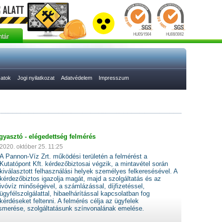
tár
zatok
Jogi nyilatkozat
Adatvédelem
Impresszum
yasztó - elégedettség felmérés
2020. október 25. 11:25
A Pannon-Víz Zrt. működési területén a felmérést a
Kutatópont Kft. kérdezőbiztosai végzik, a mintavétel során
kiválasztott felhasználási helyek személyes felkeresésével. A
kérdezőbiztos igazolja magát, majd a szolgáltatás és az
ivóvíz minőségével, a számlázással, díjfizetéssel,
ügyfélszolgálattal, hibaelhárítással kapcsolatban fog
kérdéseket feltenni. A felmérés célja az ügyfelek
merése, szolgáltatásunk színvonalának emelése.