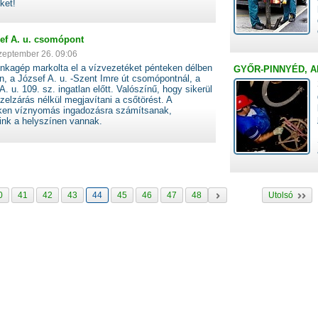
üket!
sef A. u. csomópont
zeptember 26. 09:06
nkagép markolta el a vízvezetéket pénteken délben
GYŐR-PINNYÉD, ABD
, a József A. u. -Szent Imre út csomópontnál, a
A. u. 109. sz. ingatlan előtt. Valószínű, hogy sikerül
ízelzárás nélkül megjavítani a csőtörést. A
ken víznyomás ingadozásra számítsanak,
őink a helyszínen vannak.
0
41
42
43
44
45
46
47
48
Utolsó