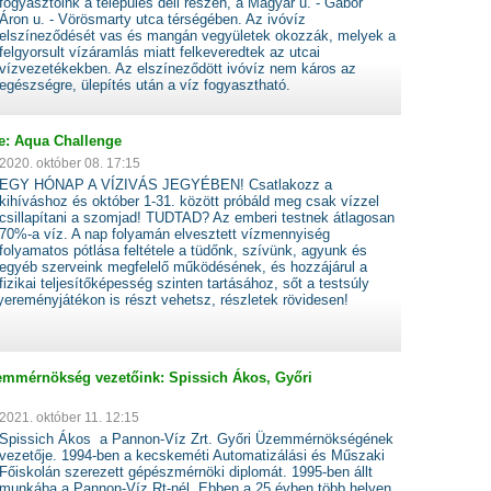
fogyasztóink a település déli részén, a Magyar u. - Gábor
Áron u. - Vörösmarty utca térségében. Az ivóvíz
elszíneződését vas és mangán vegyületek okozzák, melyek a
felgyorsult vízáramlás miatt felkeveredtek az utcai
vízvezetékekben. Az elszíneződött ivóvíz nem káros az
egészségre, ülepítés után a víz fogyasztható.
re: Aqua Challenge
2020. október 08. 17:15
EGY HÓNAP A VÍZIVÁS JEGYÉBEN! Csatlakozz a
kihíváshoz és október 1-31. között próbáld meg csak vízzel
csillapítani a szomjad! TUDTAD? Az emberi testnek átlagosan
70%-a víz. A nap folyamán elvesztett vízmennyiség
folyamatos pótlása feltétele a tüdőnk, szívünk, agyunk és
egyéb szerveink megfelelő működésének, és hozzájárul a
fizikai teljesítőképesség szinten tartásához, sőt a testsúly
ereményjátékon is részt vehetsz, részletek rövidesen!
mmérnökség vezetőink: Spissich Ákos, Győri
2021. október 11. 12:15
Spissich Ákos a Pannon-Víz Zrt. Győri Üzemmérnökségének
vezetője. 1994-ben a kecskeméti Automatizálási és Műszaki
Főiskolán szerezett gépészmérnöki diplomát. 1995-ben állt
munkába a Pannon-Víz Rt-nél. Ebben a 25 évben több helyen