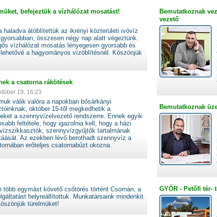
üket, befejeztük a vízhálózat mosatást!
Bemutatkoznak vez
vezető
a haladva átöblítettük az ikrényi közterületi ivóvíz
l gyorsabban, összesen négy nap alatt végeztünk.
vegős vízhálózat mosatás lényegesen gyorsabb és
z lehetővé a hagyományos vízöblítésnél. Köszönjük
k a csatorna rákötések
któber 19. 16:23
muk válik valóra a napokban bősárkányi
Bemutatkoznak üze
tóinknak, október 15-től megkedhetik a
eket a szennyvízelvezető rendszerre. Ennek egyik
osabb feltétele, hogy igazolnia kell, hogy a házi
vízszikkasztók, szennyvízgyűjtők tartalmának
ítáását. Az ezekben lévő berothadt szennyvíz a
ornában erőteljes csatornabűzt okozna.
GYŐR - Petőfi tér- t
n több egymást követő csőtörés történt Csornán, a
lgáltatást helyreállítottuk. Munkatársaink mindenkit
öszönjük türelmüket!