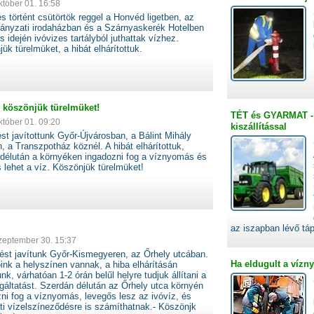
któber 01. 16:58
s történt csütörtök reggel a Honvéd ligetben, az
ányzati irodaházban és a Szárnyaskerék Hotelben
ás idején ivóvizes tartályból juthattak vízhez.
ük türelmüket, a hibát elhárítottuk.
- köszönjük türelmüket!
TÉT és GYARMAT - 
któber 01. 09:20
kiszállítással
st javítottunk Győr-Újvárosban, a Bálint Mihály
, a Transzpotház köznél. A hibát elhárítottuk,
 délután a környéken ingadozni fog a víznyomás és
 lehet a víz. Köszönjük türelmüket!
az iszapban lévő tá
zeptember 30. 15:37
ést javítunk Győr-Kismegyeren, az Őrhely utcában.
Ha eldugult a vízn
ink a helyszínen vannak, a hiba elhárításán
nk, várhatóan 1-2 órán belűl helyre tudjuk állítani a
gáltatást. Szerdán délután az Őrhely utca környén
ni fog a víznyomás, levegős lesz az ivóvíz, és
i vízelszíneződésre is számíthatnak.- Köszönjk