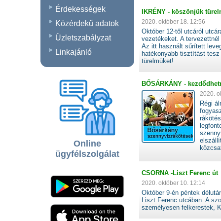
Érdekességek
IKRÉNY - köszönjük türelm
2020. október 18. 12:56
Közérdekű adatok
Október 12-től utcáról utcár
Üzletszabályzat
vezetékeket. A tervezettné
Az itt használt sűrített le
Linkajánló
hatékonyabb tisztítást tes
türelmüket!
BŐSÁRKÁNY - kezdődhetne
2020. o
Régi ál
fogyasz
rákötés
legfont
szenny
elszáll
Online
közcsat
ügyfélszolgálat
CSORNA -Liszt Ferenc út
2020. október 10. 12:14
Október 9-én péntek délutá
Liszt Ferenc utcában. A szo
személyesen felkerestek, K