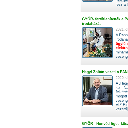
mozgásá
lesz a 
GYŐR- fertőtlenítették a P
irodaházát
2021. o
A Panno
irodahá
ügyféls
elektr
mihamar
vezéri
Hegyi Zoltán vezeti a PA
2020. o
A „Hegy
kell! N
felkér
mögött 
vezéri
VÍZ El
vezetőj
GYŐR - Honvéd liget -kös