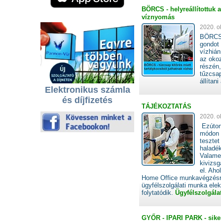
BÖRCS - helyreállítottuk 
víznyomás
2020. o
BÖRCS -
gondot
vízhián
az okoz
részén,
tűzcsap
állítan
Elektronikus számla
és díjfizetés
TÁJÉKOZTATÁS
2020. o
Ezúton
módon c
tesztet
haladé
Valamen
kivizsg
el. Aho
Home Office munkavégzésre á
ügyfélszolgálati munka ele
folytatódik.
Ügyfélszolgála
GYŐR - IPARI PARK - sikerü