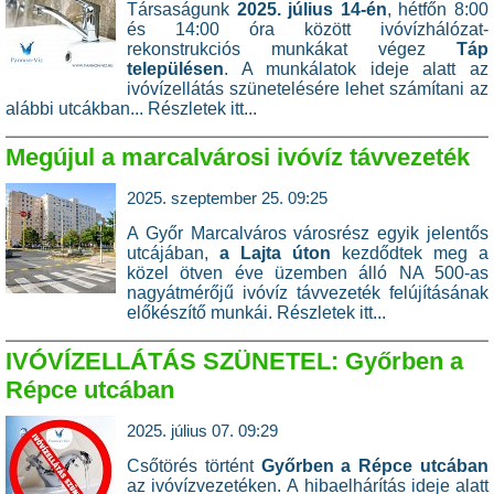
Társaságunk
2025. július 14-én
, hétfőn 8:00
és 14:00 óra között ivóvízhálózat-
rekonstrukciós munkákat végez
Táp
településen
. A munkálatok ideje alatt az
ivóvízellátás szünetelésére lehet számítani az
alábbi utcákban... Részletek itt...
Megújul a marcalvárosi ivóvíz távvezeték
2025. szeptember 25. 09:25
A Győr Marcalváros városrész egyik jelentős
utcájában,
a Lajta úton
kezdődtek meg a
közel ötven éve üzemben álló NA 500-as
nagyátmérőjű ivóvíz távvezeték felújításának
előkészítő munkái.
Részletek itt...
IVÓVÍZELLÁTÁS SZÜNETEL: Győrben a
Répce utcában
2025. július 07. 09:29
Csőtörés történt
Győrben a Répce utcában
az ivóvízvezetéken. A hibaelhárítás ideje alatt