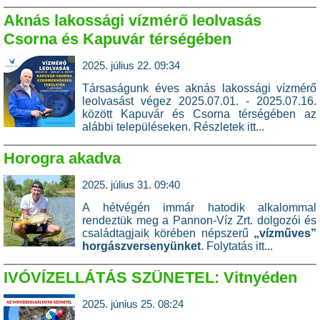
Aknás lakossági vízmérő leolvasás
Csorna és Kapuvár térségében
2025. július 22. 09:34
Társaságunk éves aknás lakossági vízmérő
leolvasást végez 2025.07.01. - 2025.07.16.
között Kapuvár és Csorna térségében az
alábbi településeken.
Részletek itt...
Horogra akadva
2025. július 31. 09:40
A hétvégén immár hatodik alkalommal
rendeztük meg a Pannon-Víz Zrt. dolgozói és
családtagjaik körében népszerű
„vízműves”
horgászversenyünket
.
Folytatás itt...
IVÓVÍZELLÁTÁS SZÜNETEL: Vitnyéden
2025. június 25. 08:24