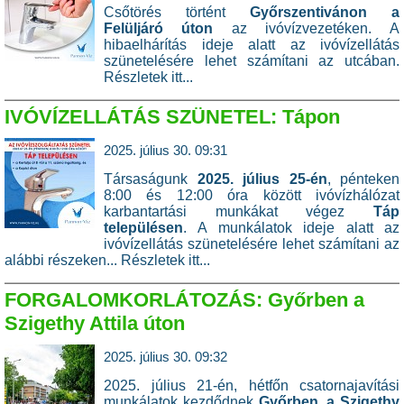
Csőtörés történt
Győrszentivánon a
Felüljáró úton
az ivóvízvezetéken. A
hibaelhárítás ideje alatt az ivóvízellátás
szünetelésére lehet számítani az utcában.
Részletek itt...
IVÓVÍZELLÁTÁS SZÜNETEL: Tápon
2025. július 30. 09:31
Társaságunk
2025. július 25-én
, pénteken
8:00 és 12:00 óra között ivóvízhálózat
karbantartási munkákat végez
Táp
településen
. A munkálatok ideje alatt az
ivóvízellátás szünetelésére lehet számítani az
alábbi részeken...
Részletek itt...
FORGALOMKORLÁTOZÁS: Győrben a
Szigethy Attila úton
2025. július 30. 09:32
2025. július 21-én, hétfőn csatornajavítási
munkálatok kezdődnek
Győrben, a Szigethy