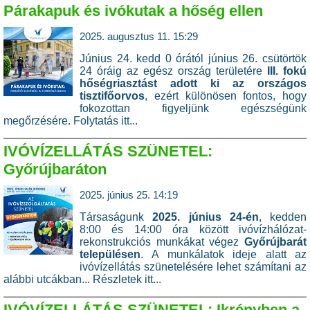
Párakapuk és ivókutak a hőség ellen
2025. augusztus 11. 15:29
Június 24. kedd 0 órától június 26. csütörtök
24 óráig az egész ország területére
III. fokú
hőségriasztást adott ki az országos
tisztifőorvos
, ezért különösen fontos, hogy
fokozottan figyeljünk egészségünk
megőrzésére.
Folytatás itt...
IVÓVÍZELLÁTÁS SZÜNETEL:
Győrújbaráton
2025. június 25. 14:19
Társaságunk
2025. június 24-én
, kedden
8:00 és 14:00 óra között ivóvízhálózat-
rekonstrukciós munkákat végez
Győrújbarát
településen
. A munkálatok ideje alatt az
ivóvízellátás szünetelésére lehet számítani az
alábbi utcákban...
Részletek itt...
IVÓVÍZELLÁTÁS SZÜNETEL: Ikrényben a