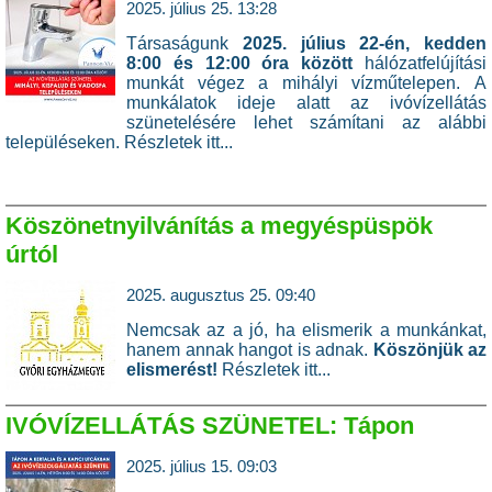
2025. július 25. 13:28
Társaságunk
2025. július 22-én, kedden
8:00 és 12:00 óra között
hálózatfelújítási
munkát végez a mihályi vízműtelepen. A
munkálatok ideje alatt az ivóvízellátás
szünetelésére lehet számítani az alábbi
településeken.
Részletek itt...
Köszönetnyilvánítás a megyéspüspök
úrtól
2025. augusztus 25. 09:40
Nemcsak az a jó, ha elismerik a munkánkat,
hanem annak hangot is adnak.
Köszönjük az
elismerést!
Részletek itt...
IVÓVÍZELLÁTÁS SZÜNETEL: Tápon
2025. július 15. 09:03