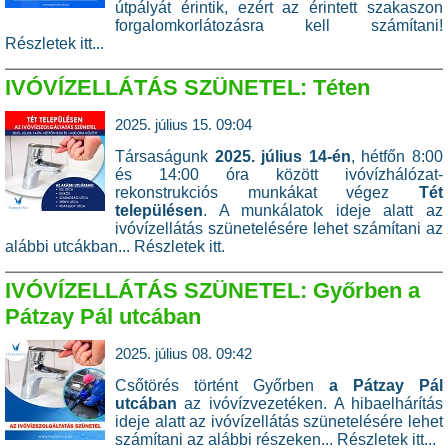
útpályát érintik, ezért az érintett szakaszon
forgalomkorlátozásra kell számítani!
Részletek itt...
IVÓVÍZELLÁTÁS SZÜNETEL: Téten
2025. július 15. 09:04
Társaságunk
2025. július 14-én
, hétfőn 8:00
és 14:00 óra között ivóvízhálózat-
rekonstrukciós munkákat végez
Tét
településen
. A munkálatok ideje alatt az
ivóvízellátás szünetelésére lehet számítani az
alábbi utcákban... Részletek itt.
IVÓVÍZELLÁTÁS SZÜNETEL: Győrben a
Pátzay Pál utcában
2025. július 08. 09:42
Csőtörés történt Győrben
a Pátzay Pál
utcában
az ivóvízvezetéken.
A hibaelhárítás
ideje alatt az ivóvízellátás szünetelésére lehet
számítani az alábbi részeken...
Részletek itt...