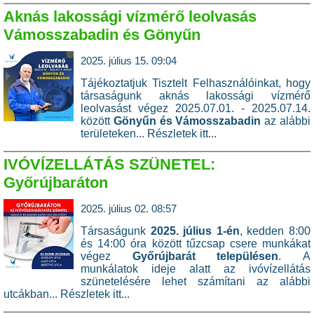
Aknás lakossági vízmérő leolvasás
Vámosszabadin és Gönyűn
2025. július 15. 09:04
Tájékoztatjuk Tisztelt Felhasználóinkat, hogy
társaságunk aknás lakossági vízmérő
leolvasást végez 2025.07.01. - 2025.07.14.
között
Gönyűn és Vámosszabadin
az alábbi
területeken...
Részletek itt...
IVÓVÍZELLÁTÁS SZÜNETEL:
Győrújbaráton
2025. július 02. 08:57
Társaságunk
2025. július 1-én
, kedden 8:00
és 14:00 óra között tűzcsap csere munkákat
végez
Győrújbarát településen
. A
munkálatok ideje alatt az ivóvízellátás
szünetelésére lehet számítani az alábbi
utcákban...
Részletek itt...