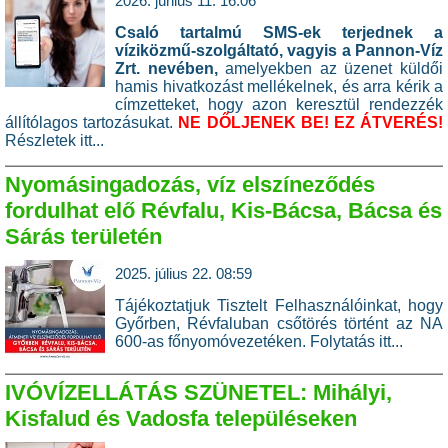
2026. június 11. 16:06
Csaló tartalmú SMS-ek terjednek a
víziközmű-szolgáltató, vagyis a Pannon-Víz
Zrt. nevében,
amelyekben az üzenet küldői
hamis hivatkozást mellékelnek, és arra kérik a
címzetteket, hogy azon keresztül rendezzék
állítólagos tartozásukat.
NE DŐLJENEK BE! EZ ÁTVERÉS!
Részletek itt...
Nyomásingadozás, víz elszíneződés
fordulhat elő Révfalu, Kis-Bácsa, Bácsa és
Sárás területén
2025. július 22. 08:59
Tájékoztatjuk Tisztelt Felhasználóinkat, hogy
Győrben, Révfaluban csőtörés történt az NA
600-as főnyomóvezetéken.
Folytatás itt...
IVÓVÍZELLÁTÁS SZÜNETEL: Mihályi,
Kisfalud és Vadosfa településeken