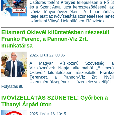
Csőtörés történt
Vitnyéd
településen a Fő út
és a Szent Antal utca kereszteződésénél az
ivóvíz főnyomóvezetéken. A hibaelhárítás
ideje alatt az ivóvízellátás szünetelésére lehet
számítani Vitnyéd településen.
Részletek itt...
Elismerő Oklevél kitüntetésben részesült
Frankó Ferenc, a Pannon-Víz Zrt.
munkatársa
2025. július 22. 09:35
A Magyar Víziközmű Szövetség a
Víziközművek Napja alkalmából „Elismerő
Oklevél” kitüntetésben részesítette
Frankó
Ferencet
, a Pannon-Víz Zrt. Nyúli
Üzemmérnökségének üzemelésvezetőjét...
Folytatás itt.
IVÓVÍZELLÁTÁS SZÜNETEL: Győrben a
Tihanyi Árpád úton
2025. június 16. 10:15