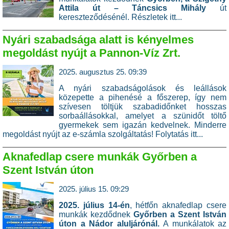
Attila út – Táncsics Mihály
út
kereszteződésénél.
Részletek itt...
Nyári szabadsága alatt is kényelmes
megoldást nyújt a Pannon-Víz Zrt.
2025. augusztus 25. 09:39
A nyári szabadságolások és leállások
közepette a pihenésé a főszerep, így nem
szívesen töltjük szabadidőnket hosszas
sorbaállásokkal, amelyet a szünidőt töltő
gyermekek sem igazán kedvelnek. Minderre
megoldást nyújt az e-számla szolgáltatás!
Folytatás itt...
Aknafedlap csere munkák Győrben a
Szent István úton
2025. július 15. 09:29
2025. július 14-én
, hétfőn aknafedlap csere
munkák kezdődnek
Győrben a Szent István
úton a Nádor aluljárónál.
A munkálatok az