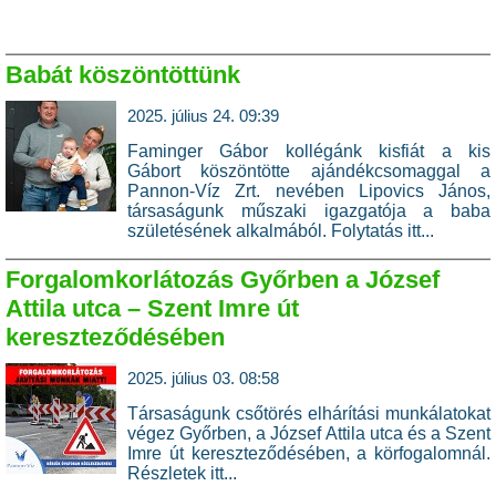
Babát köszöntöttünk
2025. július 24. 09:39
Faminger Gábor kollégánk kisfiát a kis
Gábort köszöntötte ajándékcsomaggal a
Pannon-Víz Zrt. nevében Lipovics János,
társaságunk műszaki igazgatója a baba
születésének alkalmából.
Folytatás itt...
Forgalomkorlátozás Győrben a József
Attila utca – Szent Imre út
kereszteződésében
2025. július 03. 08:58
Társaságunk csőtörés elhárítási munkálatokat
végez Győrben, a József Attila utca és a Szent
Imre út kereszteződésében, a körfogalomnál.
Részletek itt...