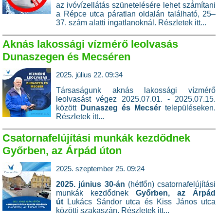
az ivóvízellátás szünetelésére lehet számítani
a Répce utca páratlan oldalán található, 25–
37. szám alatti ingatlanoknál.
Részletek itt..
.
Aknás lakossági vízmérő leolvasás
Dunaszegen és Mecséren
2025. július 22. 09:34
Társaságunk aknás lakossági vízmérő
leolvasást végez 2025.07.01. - 2025.07.15.
között
Dunaszeg és Mecsér
településeken.
Részletek itt...
Csatornafelújítási munkák kezdődnek
Győrben, az Árpád úton
2025. szeptember 25. 09:24
2025. június 30-án
(hétfőn) csatornafelújítási
munkák kezdődnek
Győrben, az Árpád
út
Lukács Sándor utca és Kiss János utca
közötti szakaszán.
Részletek itt...