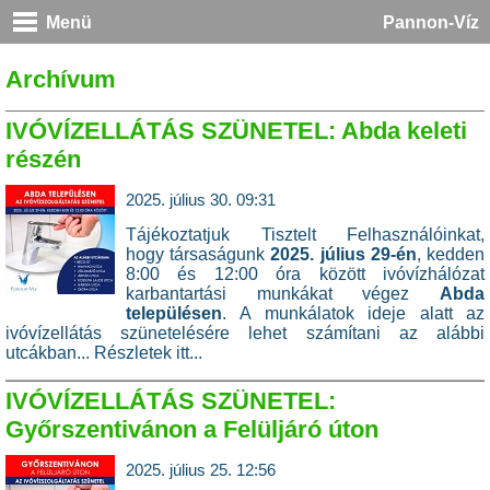
Menü
Pannon-Víz
Archívum
IVÓVÍZELLÁTÁS SZÜNETEL: Abda keleti
részén
2025. július 30. 09:31
Tájékoztatjuk Tisztelt Felhasználóinkat,
hogy társaságunk
2025. július 29-én
, kedden
8:00 és 12:00 óra között ivóvízhálózat
karbantartási munkákat végez
Abda
településen
. A munkálatok ideje alatt az
ivóvízellátás szünetelésére lehet számítani az alábbi
utcákban...
Részletek itt...
IVÓVÍZELLÁTÁS SZÜNETEL:
Győrszentivánon a Felüljáró úton
2025. július 25. 12:56