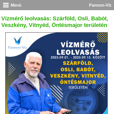
Menü
Pannon-Víz
Vízmérő leolvasás: Szárföld, Osli, Babót,
Veszkény, Vitnyéd, Öntésmajor területén