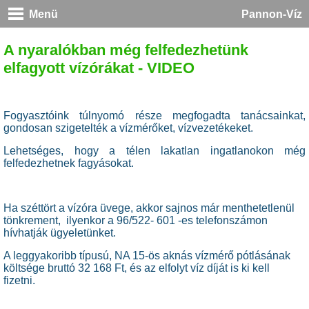
Menü
Pannon-Víz
A nyaralókban még felfedezhetünk
elfagyott vízórákat - VIDEO
Fogyasztóink túlnyomó része megfogadta tanácsainkat,
gondosan szigetelték a vízmérőket, vízvezetékeket.
Lehetséges, hogy a télen lakatlan ingatlanokon még
felfedezhetnek fagyásokat.
Ha széttört a vízóra üvege, akkor sajnos már menthetetlenül
tönkrement, ilyenkor a 96/522- 601 -es telefonszámon
hívhatják ügyeletünket.
A leggyakoribb típusú, NA 15-ös aknás vízmérő pótlásának
költsége bruttó 32 168 Ft, és az elfolyt víz díját is ki kell
fizetni.