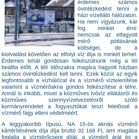
érdemes számos
óvintézkedést tenni a
házi vízellátó hálózaton.
Ha nem vigyázunk, kár
fog minket érni:
nemcsak az elfagyott
mérő pótlásának
költségei, de a
kiolvadást követően az elfolyt víz díja is minket terhel.
Érdemes tehát gondosan felkészülnünk még a tél
beállta előtt. A téli időszakra magára hagyott házban
számos óvintézkedést kell tenni. Ezek közül az egyik
legfontosabb a vízhálózat és a vízmérő víztelenítése
valamint a vízmérőakna gondos felkészítése a télre.
Annál is inkább, mivel a közműves ivóvíz ellátásról és
közműves szennyvízelvezetésről szóló
kormányrendelet a fogyasztókat teszi felelőssé a
vízmérő fagy elleni védelméért.
A leggyakoribb típusú, NA 15-ös aknás vízmérő
kártérítésének díja díja bruttó 32 168 Ft, ami magába
foglalja a vízmérőcsere díját, a vízmérő árát és a