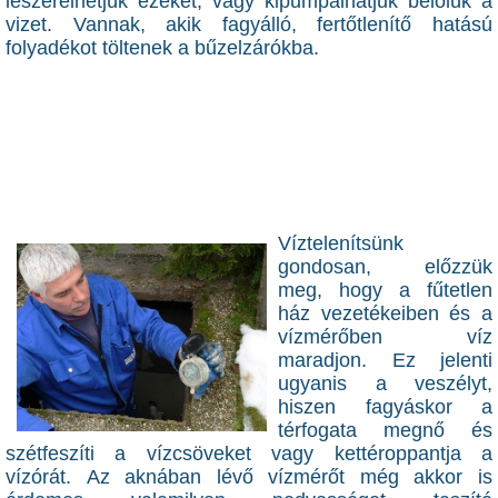
leszerelhetjük ezeket, vagy kipumpálhatjuk belőlük a
vizet. Vannak, akik fagyálló, fertőtlenítő hatású
folyadékot töltenek a bűzelzárókba.
Víztelenítsünk
gondosan, előzzük
meg, hogy a fűtetlen
ház vezetékeiben és a
vízmérőben víz
maradjon. Ez jelenti
ugyanis a veszélyt,
hiszen fagyáskor a
térfogata megnő és
szétfeszíti a vízcsöveket vagy kettéroppantja a
vízórát. Az aknában lévő vízmérőt még akkor is