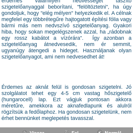
érdemes valamilyen nedvességet taszító
szigetelőanyaggal beborítani, "felöltöztetni", ha úgy
gondoljuk, hogy "elég mélyen" helyezkedik el. A célnak
megfelel egy többrétegűre hajtogatott építési fólia vagy
bármi más nem nedvszívó szigetelőanyag. Gyakori
hiba, hogy sokan megelégszenek azzal, ha „rádobnak
egy rossz kabátot a vízórára”. Így azonban a
szigetelőanyag átnedvesedik, nem ér semmit,
ugyanúgy átengedi a hideget. Használjanak olyan
szigetelőanyagot, ami nem nedvesedhet át!
Érdemes az aknát felül is gondosan szigetelni. Jó
szolgálatot tehet egy 4-5 cm vastag hőszigetelő
(hungarocell) lap. Ezt vágjuk pontosan akkora
méretűre, amekkora az aknafedlapunk és alulról
rögzítsük a fedőlaphoz. Ha gondosan szigetelünk, nem
érhet bennünket meglepetés tavasszal.