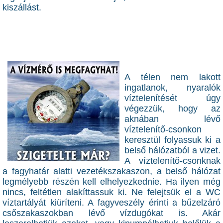
kiszállást.
A télen nem lakott
ingatlanok, nyaralók
víztelenítését úgy
végezzük, hogy az
aknában lévő
víztelenítő-csonkon
keresztül folyassuk ki a
belső hálózatból a vizet.
A víztelenítő-csonknak
a fagyhatár alatti vezetékszakaszon, a belső hálózat
legmélyebb részén kell elhelyezkednie. Ha ilyen még
nincs, feltétlen alakíttassuk ki. Ne felejtsük el a WC
víztartályát kiüríteni. A fagyveszély érinti a bűzelzáró
csőszakaszokban lévő vízdugókat is. Akár