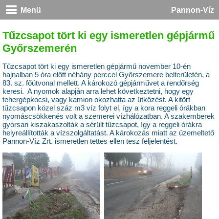
Menü
Pannon-Víz
Tűzcsapot tört ki egy ismeretlen gépjármű
Győrszemerén
Tűzcsapot tört ki egy ismeretlen gépjármű november 10-én
hajnalban 5 óra előtt néhány perccel Győrszemere belterületén, a
83. sz. főútvonal mellett. A károkozó gépjárművet a rendőrség
keresi. A nyomok alapján arra lehet következtetni, hogy egy
tehergépkocsi, vagy kamion okozhatta az ütközést. A kitört
tűzcsapon közel száz m3 víz folyt el, így a kora reggeli órákban
nyomáscsökkenés volt a szemerei vízhálózatban. A szakemberek
gyorsan kiszakaszolták a sérült tűzcsapot, így a reggeli órákra
helyreállították a vízszolgáltatást. A károkozás miatt az üzemeltető
Pannon-Víz Zrt. ismeretlen tettes ellen tesz feljelentést.