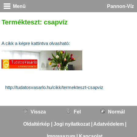
Menü
Pannon-Víz
Termékteszt: csapvíz
A cikk a képre kattintva olvasható:
http://tudatosvasarlo.hu/cikk/termekteszt-csapviz
Vissza
Fel
Normál
Oldaltérkép
|
Jogi nyilatkozat
|
Adatvédelem
|
Impresszum
|
Kapcsolat