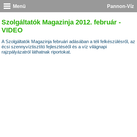
Menü
Pannon-Víz
Szolgáltatók Magazinja 2012. február -
VIDEO
A Szolgáltatók Magazinja februári adásában a téli felkészülésről, az
écsi szennyvíztisztító fejlesztéséől és a víz világnapi
rajzpályázatról láthatnak riportokat.