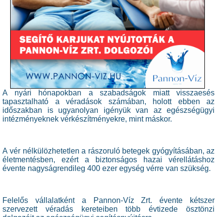
A nyári hónapokban a szabadságok miatt visszaesés
tapasztalható a véradások számában, holott ebben az
időszakban is ugyanolyan igényük van az egészségügyi
intézményeknek vérkészítményekre, mint máskor.
A vér nélkülözhetetlen a rászoruló betegek gyógyításában, az
életmentésben, ezért a biztonságos hazai vérellátáshoz
évente nagyságrendileg 400 ezer egység vérre van szükség.
Felelős vállalatként a Pannon-Víz Zrt. évente kétszer
szervezett véradás kereteiben több évtizede ösztönzi