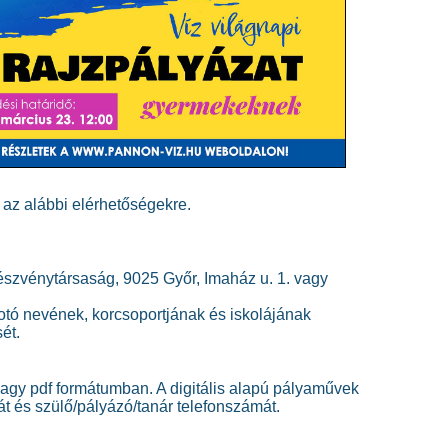
 az alábbi elérhetőségekre.
zvénytársaság, 9025 Győr, Imaház u. 1. vagy
kotó nevének, korcsoportjának és iskolájának
ét.
vagy pdf formátumban. A digitális alapú pályaművek
ját és szülő/pályázó/tanár telefonszámát.