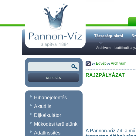
Társaságunkról
Sz
Archívum
Letölthető an
Egyéb
Archívum
RAJZPÁLYÁZAT
Hibabejelentés
Aktuális
Díjkalkulátor
Működési területünk
A Pannon-Víz Zrt. a műk
Adatfrissítés