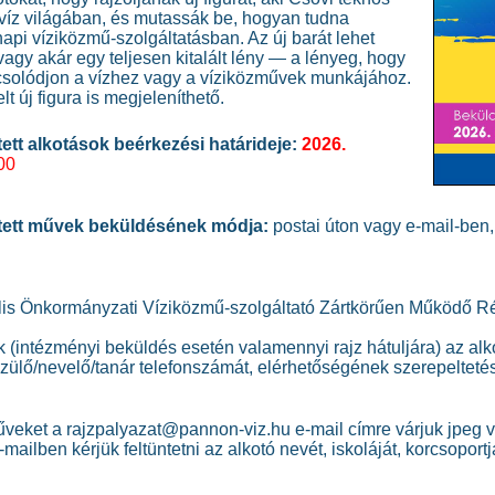
 víz világában, és mutassák be, hogyan tudna
api víziközmű‑szolgáltatásban. Az új barát lehet
vagy akár egy teljesen kitalált lény — a lényeg, hogy
solódjon a vízhez vagy a víziközművek munkájához.
t új figura is megjeleníthető.
tett alkotások beérkezési határideje:
2026.
00
ített művek beküldésének módja:
postai úton vagy e-mail-ben,
 Önkormányzati Víziközmű-szolgáltató Zártkörűen Működő Rés
ük (intézményi beküldés esetén valamennyi rajz hátuljára) az al
 szülő/nevelő/tanár telefonszámát, elérhetőségének szerepeltetés
műveket a rajzpalyazat@pannon-viz.hu e-mail címre várjuk jpeg 
ailben kérjük feltüntetni az alkotó nevét, iskoláját, korcsoport