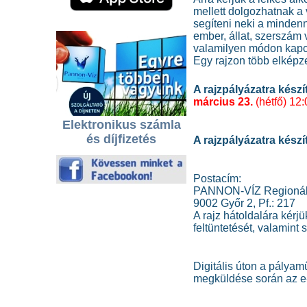
mellett dolgozhatnak a
segíteni neki a mindenn
ember, állat, szerszám 
valamilyen módon kapc
Egy rajzon több elképzel
A rajzpályázatra készí
március 23.
(hétfő) 12:
Elektronikus számla
és díjfizetés
A rajzpályázatra kész
Postacím:
PANNON-VÍZ Regionális
9002 Győr 2, Pf.: 217
A rajz hátoldalára kérj
feltüntetését, valamint
Digitális úton a pálya
megküldése során az e-m