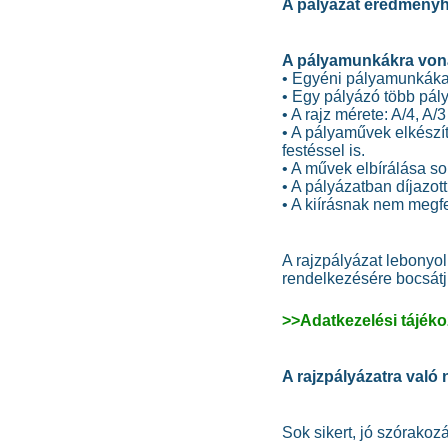
A pályázat eredményh
A pályamunkákra vona
• Egyéni pályamunkáka
• Egy pályázó több pál
• A rajz mérete: A/4, A/
• A pályaművek elkészít
festéssel is.
• A művek elbírálása s
• A pályázatban díjazo
• A kiírásnak nem megf
A rajzpályázat lebonyol
rendelkezésére bocsátju
>>Adatkezelési tájéko
A rajzpályázatra való 
Sok sikert, jó szórakozá