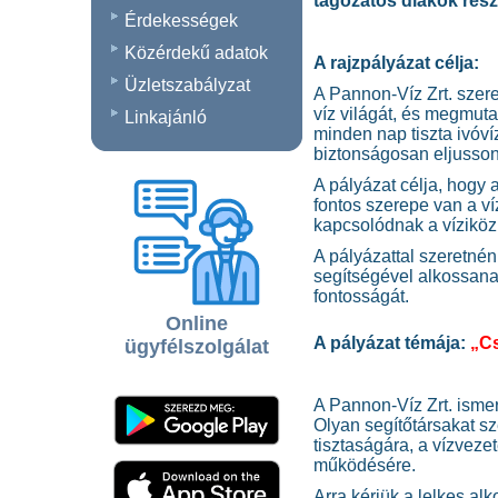
tagozatos diákok részé
Érdekességek
Közérdekű adatok
A rajzpályázat célja:
Üzletszabályzat
A Pannon‑Víz Zrt. szer
víz világát, és megmut
Linkajánló
minden nap tiszta ivóví
biztonságosan eljusson 
A pályázat célja, hogy 
fontos szerepe van a v
kapcsolódnak a víziköz
A pályázattal szeretnén
segítségével alkossana
fontosságát.
Online
A pályázat témája:
„Cs
ügyfélszolgálat
A Pannon‑Víz Zrt. ismer
Olyan segítőtársakat sz
tisztaságára, a vízveze
működésére.
Arra kérjük a lelkes alk