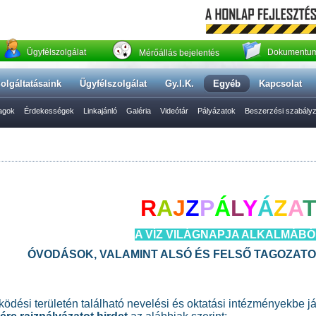
Ügyfélszolgálat
Dokumentum
Mérőállás bejelentés
olgáltatásaink
Ügyfélszolgálat
Gy.I.K.
Egyéb
Kapcsolat
yagok
Érdekességek
Linkajánló
Galéria
Videótár
Pályázatok
Beszerzési szabály
R
A
J
Z
P
Á
L
Y
Á
Z
A
A VÍZ VILÁGNAPJA ALKALMÁBÓ
ÓVODÁSOK, VALAMINT ALSÓ ÉS FELSŐ TAGOZAT
ödési területén található nevelési és oktatási intézményekbe j