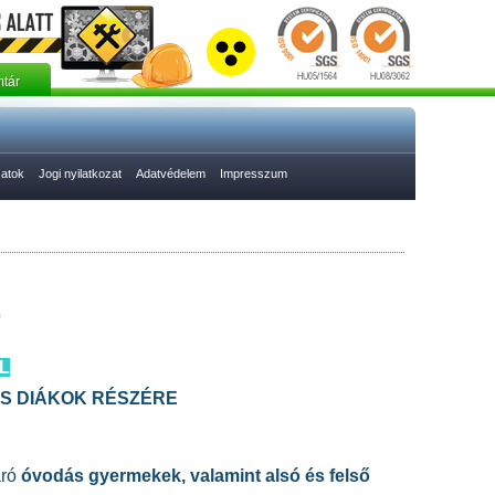
tár
zatok
Jogi nyilatkozat
Adatvédelem
Impresszum
T
L
OS DIÁKOK RÉSZÉRE
áró
óvodás gyermekek, valamint alsó és felső