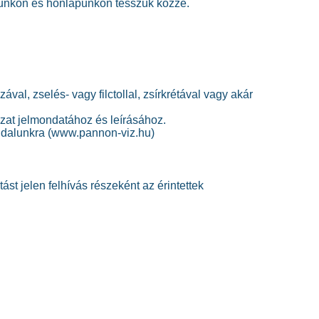
lunkon és honlapunkon tesszük közzé.
val, zselés- vagy filctollal, zsírkrétával vagy akár
zat jelmondatához és leírásához.
oldalunkra (www.pannon-viz.hu)
st jelen felhívás részeként az érintettek