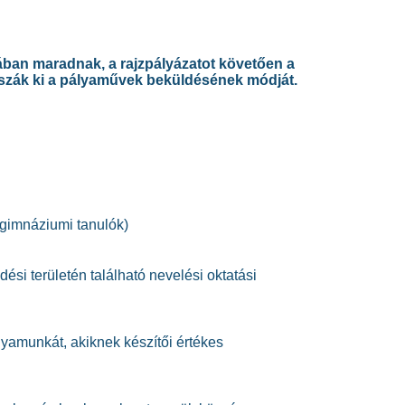
ában maradnak, a rajzpályázatot követően a
asszák ki a pályaművek beküldésének módját.
ő gimnáziumi tanulók)
ési területén található nevelési oktatási
lyamunkát, akiknek készítői értékes