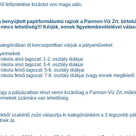
ő feltüntetése kizárást von maga után.
benyújtott papírformátumú rajzok a Pannon-Víz Zrt. birtok
 nincs lehetőség!!! Kérjük, ennek figyelembevételével vál
ategóriában öt korcsoportban várjuk a pályaműveket
gyermekek
 iskola alsó tagozat: 1-2. osztály diákjai
 iskola alsó tagozat: 3-4. osztály diákjai
iskola felső tagozat: 5-6. osztály diákjai
s iskola felső tagozat: 7-8. osztály diákjai (vagy ennek megfelel
hogy a pályázatban részt venni kizárólag a Pannon-Víz Zrt. működ
ermekek számára van lehetőség.
ből szakértő zsűri választja ki kategóriánként a 3 legszebb pá
nek át.