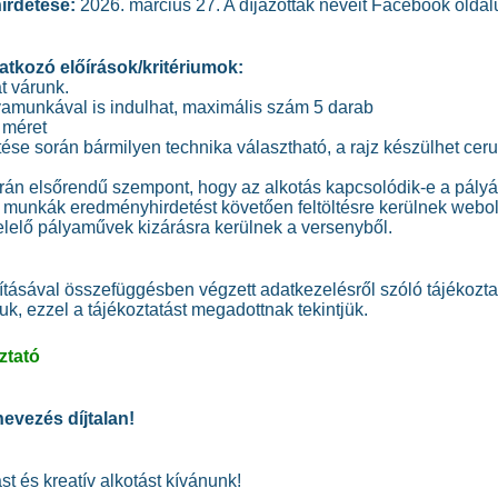
irdetése:
2026. március 27. A díjazottak neveit Facebook olda
tkozó előírások/kritériumok:
t várunk.
yamunkával is indulhat, maximális szám 5 darab
3 méret
ése során bármilyen technika választható, a rajz készülhet ceruzá
orán elsőrendű szempont, hogy az alkotás kapcsolódik-e a pályá
tt munkák eredményhirdetést követően feltöltésre kerülnek web
elelő pályaművek kizárásra kerülnek a versenyből.
ításával összefüggésben végzett adatkezelésről szóló tájékoztatá
k, ezzel a tájékoztatást megadottnak tekintjük.
ztató
nevezés díjtalan!
st és kreatív alkotást kívánunk!