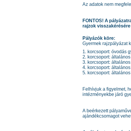
Az adatok nem megfelel
FONTOS! A pályázatra 
rajzok visszakérésére
Pályázók köre:
Gyermek rajzpályázat k
1. korcsoport: óvodás 
2. korcsoport: általános
3. korcsoport: általános
4. korcsoport: általános 
5. korcsoport: általáno
Felhívjuk a figyelmet, 
intézményekbe járó gy
A beérkezett pályaművek
ajándékcsomagot vehet