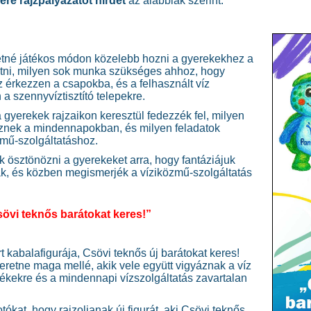
re rajzpályázatot hirdet
az alábbiak szerint:
etné játékos módon közelebb hozni a gyerekekhez a
atni, milyen sok munka szükséges ahhoz, hogy
z érkezzen a csapokba, és a felhasznált víz
a szennyvíztisztító telepekre.
a gyerekek rajzaikon keresztül fedezzék fel, milyen
íznek a mindennapokban, és milyen feladatok
mű‑szolgáltatáshoz.
k ösztönözni a gyerekeket arra, hogy fantáziájuk
k, és közben megismerjék a víziközmű-szolgáltatás
övi teknős barátokat keres!”
t kabalafigurája, Csövi teknős új barátokat keres!
eretne maga mellé, akik vele együtt vigyáznak a víz
tékekre és a mindennapi vízszolgáltatás zavartalan
otókat, hogy rajzoljanak új figurát, aki Csövi teknős