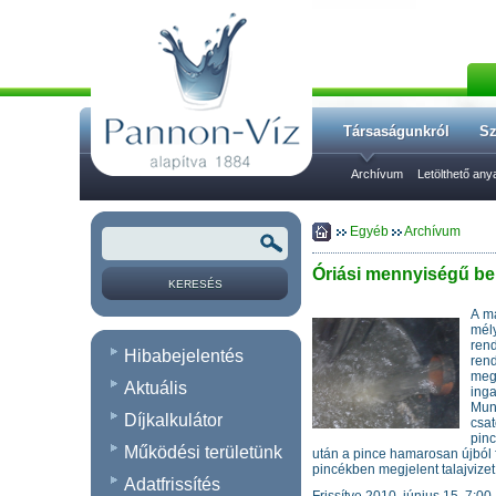
Társaságunkról
Sz
Archívum
Letölthető an
Egyéb
Archívum
Óriási mennyiségű be
A má
mél
ren
Hibabejelentés
ren
meg
Aktuális
inga
Munk
Díjkalkulátor
csat
pinc
Működési területünk
után a pince hamarosan újból fe
pincékben megjelent talajvizet 
Adatfrissítés