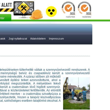
tár
zatok
Jogi nyilatkozat
Adatvédelem
Impresszum
elepüléseken túlterheltté váltak a szennyvízelvezető rendszerek. A
 mennyiségű belvíz és csapadékvíz került a szennyvízelvezető
ésére méretezték. A száraz időben jól működő
tett építési telket azonosítottunk, ahol a
befolyást megszüntettük. A mélyebben fekvő
került a csatornában lévő higított szennyvíz.
val a közterületeket fertőtlenítik. Az elöntött
értékeit mentve - a csatornába szivattyúzza a
zélyeztetik, hiszen a talajvíz kiszivattyúzása
kat, szélsőséges esetben talajtörést okozhat. A