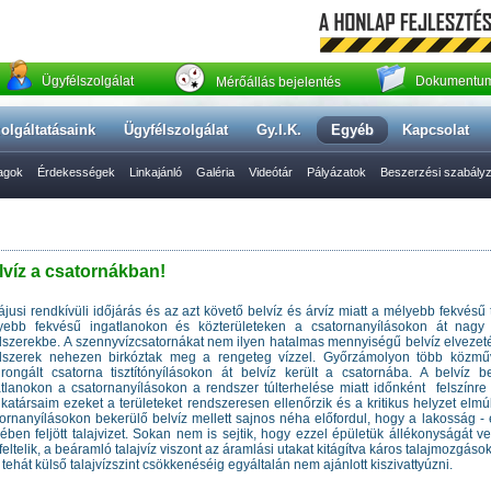
Ügyfélszolgálat
Dokumentum
Mérőállás bejelentés
olgáltatásaink
Ügyfélszolgálat
Gy.I.K.
Egyéb
Kapcsolat
yagok
Érdekességek
Linkajánló
Galéria
Videótár
Pályázatok
Beszerzési szabály
lvíz a csatornákban!
jusi rendkívüli időjárás és az azt követő belvíz és árvíz miatt
a mélyebb fekvésű t
yebb fekvésű ingatlanokon és közterületeken a csatornanyílásokon át nagy
dszerekbe.
A szennyvízcsatornákat nem ilyen hatalmas mennyiségű belvíz elvezet
dszerek nehezen birkóztak meg a rengeteg vízzel. Győrzámolyon több közművesí
rongált csatorna tisztítónyílásokon át belvíz került a csatornába. A belvíz 
tlanokon a csatornanyílásokon a rendszer túlterhelése miatt időnként felszínre 
atársaim ezeket a területeket rendszeresen ellenőrzik és a kritikus helyzet elmúltá
ornanyílásokon bekerülő belvíz mellett sajnos néha előfordul, hogy a lakosság - 
ében feljött talajvizet. Sokan nem is sejtik, hogy ezzel épületük állékonyságát ves
ltelik, a beáramló talajvíz viszont az áramlási utakat kitágítva káros talajmozgáso
tehát külső talajvízszint csökkenéséig egyáltalán nem ajánlott kiszivattyúzni.