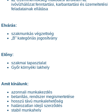
ivóvízhálózat fenntartási, karbantartási és üzemeltetési
feladatainak ellátása
Elvárás:
szakmunkás végzettség
„B” kategóriás jogosítvány
Előny:
szakmai tapasztalat
Győr környéki lakhely
Amit kínálunk:
azonnali munkakezdés
betanítás, rendszer megismertetése
hosszú távú munkalehetőség
határozatlan idejű szerződés
stabil munkahely