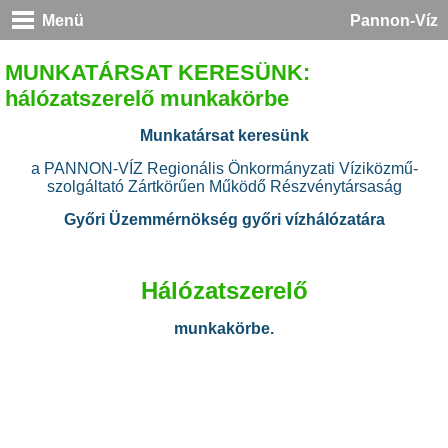
Menü
Pannon-Víz
MUNKATÁRSAT KERESÜNK:
hálózatszerelő munkakörbe
Munkatársat keresünk
a PANNON-VÍZ Regionális Önkormányzati Víziközmű-
szolgáltató Zártkörűen Működő Részvénytársaság
Győri Üzemmérnökség
győri vízhálózatára
Hálózatszerelő
munkakörbe.