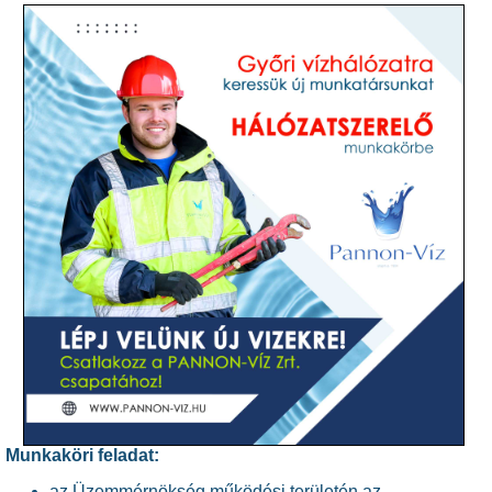
Munkaköri feladat:
az Üzemmérnökség működési területén az