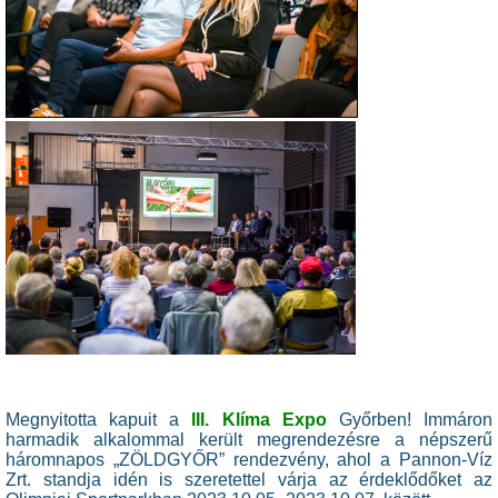
Megnyitotta kapuit a
III. Klíma Expo
Győrben! Immáron
harmadik alkalommal került megrendezésre a népszerű
háromnapos „ZÖLDGYŐR” rendezvény, ahol a Pannon-Víz
Zrt. standja idén is szeretettel várja az érdeklődőket az