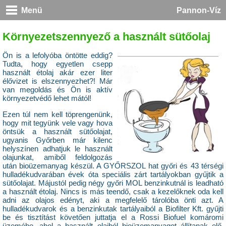
Menü
Pannon-Víz
Környezetszennyező a használt sütőolaj
Ön is a lefolyóba öntötte eddig?
Tudta, hogy egyetlen csepp
használt étolaj akár ezer liter
élővizet is elszennyezhet?! Már
van megoldás és Ön is aktív
környezetvédő lehet mától!
Ezen túl nem kell töprengenünk,
hogy mit tegyünk vele vagy hova
öntsük a használt sütőolajat,
ugyanis Győrben már kilenc
helyszínen adhatjuk le használt
olajunkat, amiből feldolgozás
után bioüzemanyag készül. A GYŐRSZOL hat győri és 43 térségi
hulladékudvarában évek óta speciális zárt tartályokban gyűjtik a
sütőolajat. Májustól pedig négy győri MOL benzinkutnál is leadható
a használt étolaj. Nincs is más teendő, csak a kezelőknek oda kell
adni az olajos edényt, aki a megfelelő tárolóba önti azt. A
hulladékudvarok és a benzinkutak tartályaiból a Biofilter Kft. gyűjti
be és tisztítást követően juttatja el a Rossi Biofuel komáromi
üzemébe, ahol a használt olajból bioüzemanyagot állítanak elő,