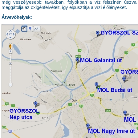
még veszélyesebb: tavakban, folyókban a víz felszínén úszva
meggátolja az oxigénfelvételt, így elpusztítja a vízi élőlényeket.
Átvevőhelyek: