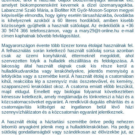
amelyet biokomponensként kevernek a dízel üzemanyagokba.
Labanczné Szaló Mária, a Biofilter Kft Győr-Moson-Sopron megyei
képviselője elmondta, hogy igény esetén társasházakba, óvodákba
is kihelyeznek azokból a 60 literes hordókból, amiben kisebb
közösségek gyűjthetik a használt sütőolajat. Az érdeklődők a +36
30 9474 366 telefonszámon, vagy a
mary29@t-online.hu
e-mail
címen kaphatnak bővebb felvilágosítást.
Magyarországon évente több tízezer tonna étolajat használnak fel.
A felhasználás során keletkező használt sütőolaj sorsa azonban
csak az üzemi konyháknál, éttermeknél megoldott, ahol
szervezetten folyik a hulladék elszállítása és feldolgozása. A
lakosság által használt olajnak csak kis része kerül a
hulladékudvarokba vagy lerakóhelyekre, jelentős mennyiség a
lefolyókba vagy a szemétbe kerül. A használt étolaj a csatornában
kihűl, reakcióba lép a szennyvíz más összetevőivel, és kemény,
szappanszerű lerakódást okoz. A csatorna emiatt előbb leszűkül,
majd eldugul. Emellett egy biológiai folyamat következtében
kénessav keletkezik, amely megtámadja és tönkreteszi a házi és a
közcsatornacsöveket egyaránt. A rendkívüli dugulás elhárítás és a
csatornajavítás költségei az ingatlanon belül lévő házi
szennyvízhálózaton és a közcsatornán egyaránt jelentkeznek.
A használt étolaj a háztartási szemétbe öntve pedig nehezen
lebomló anyagként jelenik meg a hulladéklerakókban. Ha pedig a
sütőolaj gondatlanságból vagy szándékosan az élővizekbe jut, az