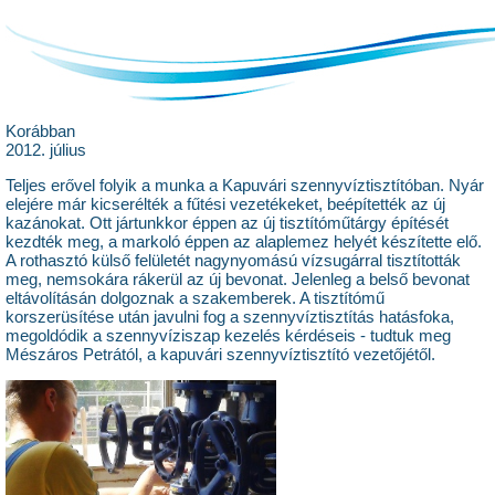
Korábban
2012. július
Teljes erővel folyik a munka a Kapuvári szennyvíztisztítóban. Nyár
elejére már kicserélték a fűtési vezetékeket, beépítették az új
kazánokat. Ott jártunkkor éppen az új tisztítóműtárgy építését
kezdték meg, a markoló éppen az alaplemez helyét készítette elő.
A rothasztó külső felületét nagynyomású vízsugárral tisztították
meg, nemsokára rákerül az új bevonat. Jelenleg a belső bevonat
eltávolításán dolgoznak a szakemberek. A tisztítómű
korszerüsítése után javulni fog a szennyvíztisztítás hatásfoka,
megoldódik a szennyvíziszap kezelés kérdéseis - tudtuk meg
Mészáros Petrától, a kapuvári szennyvíztisztító vezetőjétől.