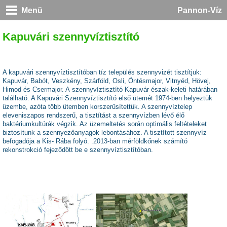
Menü
Pannon-Víz
Kapuvári szennyvíztisztító
A kapuvári szennyvíztisztítóban tíz település szennyvizét tisztítjuk:
Kapuvár, Babót, Veszkény, Szárföld, Osli, Öntésmajor, Vitnyéd, Hövej,
Himod és Csermajor.
A szennyvíztisztító Kapuvár észak-keleti határában
található.
A Kapuvári Szennyvíztisztító első ütemét 1974-ben helyeztük
üzembe, azóta több ütemben korszerűsítettük.
A szennyvíztelep
eleveniszapos rendszerű, a tisztítást a szennyvízben lévő élő
baktériumkultúrák végzik. Az üzemeltetés során optimális feltételeket
biztosítunk a szennyezőanyagok lebontásához.
A tisztított szennyvíz
befogadója a Kis- Rába folyó. .
2013-ban mérföldkőnek számító
rekonstrokció fejeződött be e szennyvíztisztítóban.