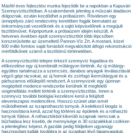
Másfél éves fejlesztési munka fejeződik be a napokban a Kapuvári
Szennyvíztisztítóban. A szakemberek jelenleg a műszaki átadáson
dolgoznak, ezután kezdődhet a próbaüzem. Rövidesen egy
ünnepélyes záró rendezvény keretében fogják bemutatni az
önkormányzati vezetőknek és a sajtó képviselőinek a megújult
tisztítóművet. Képriportunk a próbaüzem idején készült. A
hetvenes években épült szennyvíztisztítót több lépcsőben
korszerűsítette az üzemeltető Pannon-Víz Zrt. A mostani, közel
600 millió forintos saját forrásból megvalósított átfogó rekonstrukció
mérföldkőnek számít a tisztítómű történetében.
A szennyvíztisztító telepre érkező szennyvíz fogadása és
előkezelése egy új kombinált műtárgyon történik. Az új műtárgy-
együttes tartalmazza a szemcsés, darabos anyagok leválasztását
végző gépi rácsokat, az új homok és zsírfogó ikerműtárgyat és a
párhuzamos előülepítő rendszert. A szennyvizek egy újonnan
megépített medence-rendszerbe kerülnek itt megfelelő
oxigénellátás mellett történik a szennyvíztisztítás. Innen a
szennyvíz további biológiai kezelésre kerül a felújított
eleveniszapos medencékre. Hosszú szünet után ismét
működhetnek az iszaprothasztó tornyok. A keletkező biogáz is
hasznosításra kerül, azzal fog történni az épületek és a rothasztó
tornyok fűtése. A rothasztókból kikerülő iszapnak nemcsak a
bűzhatása lesz kisebb, de mennyisége is 30 százalékkal csökken
a jelenlegihez képest. A gazdák pedig földjeiken ugyanúgy
hasznosítani tudják továbbra is az iszapban lévő tápanyagokat,