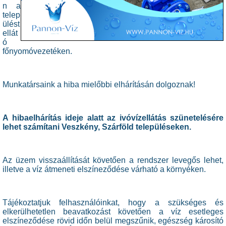
n a
telep
ülést
ellát
ó
főnyomóvezetéken.
Munkatársaink a hiba mielőbbi elhárításán dolgoznak!
A hibaelhárítás ideje alatt az ivóvízellátás szünetelésére
lehet számítani Veszkény, Szárföld településeken.
Az üzem visszaállítását követően a rendszer levegős lehet,
illetve a víz átmeneti elszíneződése várható a környéken.
Tájékoztatjuk felhasználóinkat, hogy a szükséges és
elkerülhetetlen beavatkozást követően a víz esetleges
elszíneződése rövid időn belül megszűnik, egészség károsító