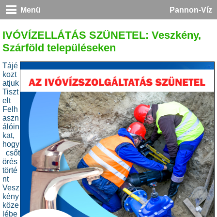
Menü
Pannon-Víz
IVÓVÍZELLÁTÁS SZÜNETEL: Veszkény,
Szárföld településeken
Tájé
kozt
atjuk
Tiszt
elt
Felh
aszn
álóin
kat,
hogy
csőt
örés
törté
nt
Vesz
kény
köze
lébe