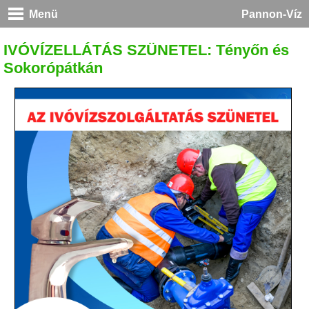
Menü
Pannon-Víz
IVÓVÍZELLÁTÁS SZÜNETEL: Tényőn és
Sokorópátkán