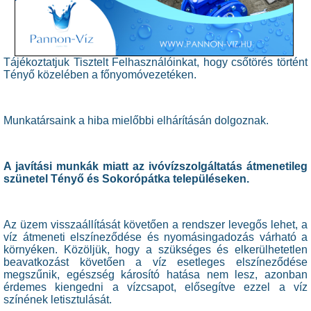
Tájékoztatjuk Tisztelt Felhasználóinkat, hogy csőtörés történt
Tényő közelében a főnyomóvezetéken.
Munkatársaink a hiba mielőbbi elhárításán dolgoznak.
A javítási munkák miatt az ivóvízszolgáltatás átmenetileg
szünetel Tényő és Sokorópátka településeken.
Az üzem visszaállítását követően a rendszer levegős lehet, a
víz átmeneti elszíneződése és nyomásingadozás várható a
környéken. Közöljük, hogy a szükséges és elkerülhetetlen
beavatkozást követően a víz esetleges elszíneződése
megszűnik, egészség károsító hatása nem lesz, azonban
érdemes kiengedni a vízcsapot, elősegítve ezzel a víz
színének letisztulását.