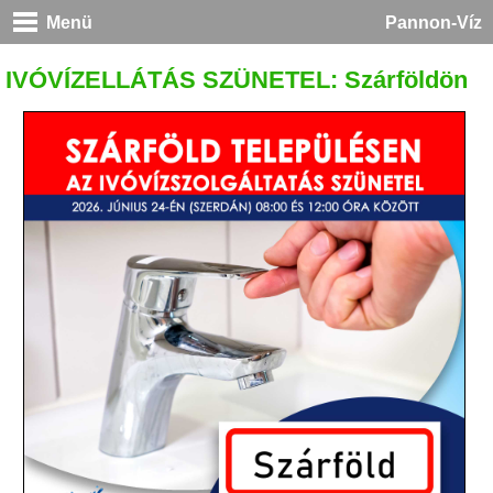
Menü
Pannon-Víz
IVÓVÍZELLÁTÁS SZÜNETEL: Szárföldön