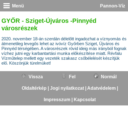
Menü
Pannon-Víz
GYŐR - Sziget-Újváros -Pinnyéd
városrészek
2020. november 18-án szerdán délelőtt ingadozhat a víznyomás és
átmenetileg levegős lehet az ivóvíz Győrben Sziget, Újváros és
Pinnyéd térségében. A városrészek rövid ideig más irányból fognak
vízhez jutni egy karbantartási munka előkészítése miatt. Révfalu
Vízműtelep mellett egy vezeték szakasz csőbélelését készítjük
elő. Köszönjük türelmüket!
Vissza
Fel
Normál
Oldaltérkép
|
Jogi nyilatkozat
|
Adatvédelem
|
Impresszum
|
Kapcsolat