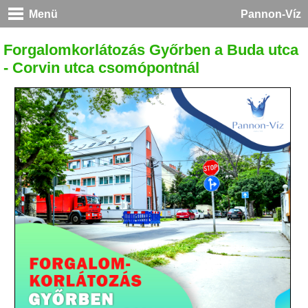
Menü
Pannon-Víz
Forgalomkorlátozás Győrben a Buda utca
- Corvin utca csomópontnál