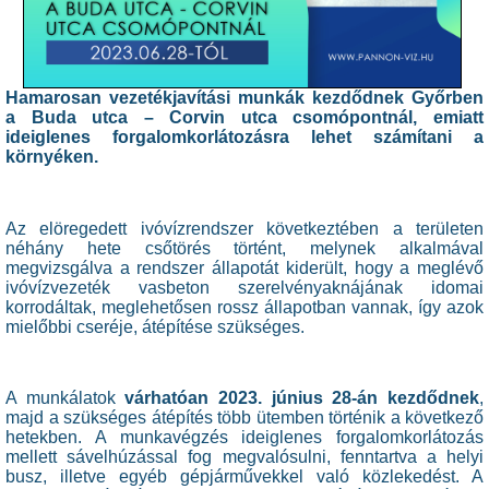
Hamarosan vezetékjavítási munkák kezdődnek Győrben
a Buda utca – Corvin utca csomópontnál, emiatt
ideiglenes forgalomkorlátozásra lehet számítani a
környéken.
Az elöregedett ivóvízrendszer következtében a területen
néhány hete csőtörés történt, melynek alkalmával
megvizsgálva a rendszer állapotát kiderült, hogy a meglévő
ivóvízvezeték vasbeton szerelvényaknájának idomai
korrodáltak, meglehetősen rossz állapotban vannak, így azok
mielőbbi cseréje, átépítése szükséges.
A munkálatok
várhatóan 2023. június 28-án kezdődnek
,
majd a szükséges átépítés több ütemben történik a következő
hetekben. A munkavégzés ideiglenes forgalomkorlátozás
mellett sávelhúzással fog megvalósulni, fenntartva a helyi
busz, illetve egyéb gépjárművekkel való közlekedést. A