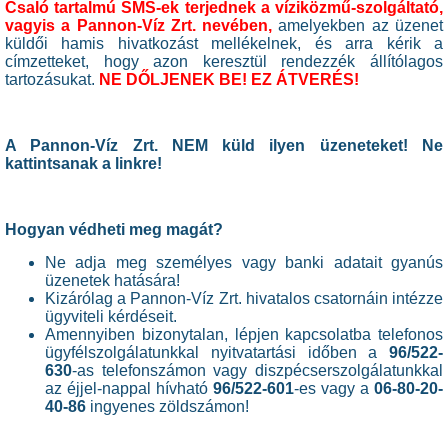
Csaló tartalmú SMS-ek terjednek a víziközmű-szolgáltató,
vagyis a Pannon-Víz Zrt. nevében,
amelyekben az üzenet
küldői hamis hivatkozást mellékelnek, és arra kérik a
címzetteket, hogy azon keresztül rendezzék állítólagos
tartozásukat.
NE DŐLJENEK BE! EZ ÁTVERÉS!
A Pannon-Víz Zrt. NEM küld ilyen üzeneteket! Ne
kattintsanak a linkre!
Hogyan védheti meg magát?
Ne adja meg személyes vagy banki adatait gyanús
üzenetek hatására!
Kizárólag a Pannon-Víz Zrt. hivatalos csatornáin intézze
ügyviteli kérdéseit.
Amennyiben bizonytalan, lépjen kapcsolatba telefonos
ügyfélszolgálatunkkal nyitvatartási időben a
96/522-
630
-as telefonszámon vagy diszpécserszolgálatunkkal
az éjjel-nappal hívható
96/522-601
-es vagy a
06-80-20-
40-86
ingyenes zöldszámon!