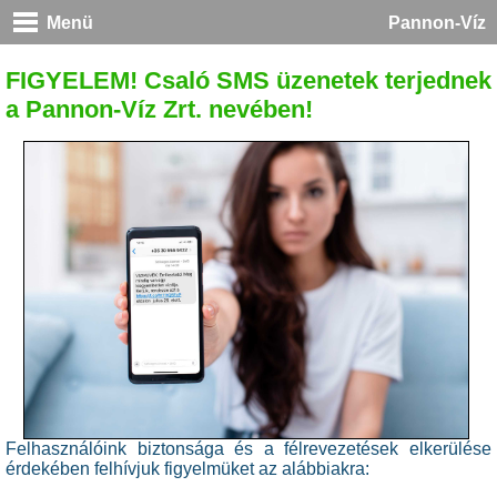
Menü
Pannon-Víz
FIGYELEM! Csaló SMS üzenetek terjednek
a Pannon-Víz Zrt. nevében!
Felhasználóink biztonsága és a félrevezetések elkerülése
érdekében felhívjuk figyelmüket az alábbiakra: