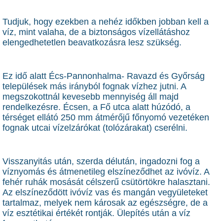
Tudjuk, hogy ezekben a nehéz időkben jobban kell a
víz, mint valaha, de a biztonságos vízellátáshoz
elengedhetetlen beavatkozásra lesz szükség.
Ez idő alatt Écs-Pannonhalma- Ravazd és Győrság
települések más irányból fognak vízhez jutni. A
megszokottnál kevesebb mennyiség áll majd
rendelkezésre. Écsen, a Fő utca alatt húzódó, a
térséget ellátó 250 mm átmérőjű főnyomó vezetéken
fognak utcai vízelzárókat (tolózárakat) cserélni.
Visszanyitás után, szerda délután, ingadozni fog a
víznyomás és átmenetileg elszíneződhet az ivóvíz. A
fehér ruhák mosását célszerű csütörtökre halasztani.
Az elszíneződött ivóvíz vas és mangán vegyületeket
tartalmaz, melyek nem károsak az egészségre, de a
víz esztétikai értékét rontják. Ülepítés után a víz