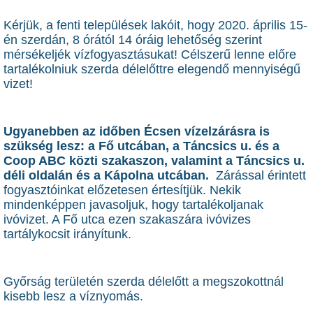
Kérjük, a fenti települések lakóit, hogy 2020. április 15-
én szerdán, 8 órától 14 óráig lehetőség szerint
mérsékeljék vízfogyasztásukat! Célszerű lenne előre
tartalékolniuk szerda délelőttre elegendő mennyiségű
vizet!
Ugyanebben az időben
Écsen vízelzárásra is
szükség lesz: a Fő utcában, a Táncsics u. és a
Coop ABC közti szakaszon, valamint a Táncsics u.
déli oldalán és a Kápolna utcában.
Zárással érintett
fogyasztóinkat előzetesen értesítjük. Nekik
mindenképpen javasoljuk, hogy tartalékoljanak
ivóvizet. A Fő utca ezen szakaszára ivóvizes
tartálykocsit irányítunk.
Győrság területén szerda délelőtt a megszokottnál
kisebb lesz a víznyomás.