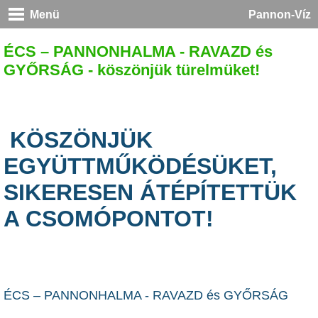
Menü
Pannon-Víz
ÉCS – PANNONHALMA - RAVAZD és
GYŐRSÁG - köszönjük türelmüket!
KÖSZÖNJÜK
EGYÜTTMŰKÖDÉSÜKET,
SIKERESEN ÁTÉPÍTETTÜK
A CSOMÓPONTOT!
ÉCS – PANNONHALMA - RAVAZD és GYŐRSÁG