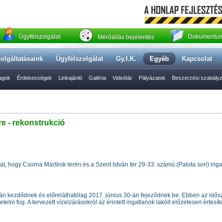
Ügyfélszolgálat
Dokumentum
Mérőállás bejelentés
olgáltatásaink
Ügyfélszolgálat
Gy.I.K.
Egyéb
Kapcsolat
yagok
Érdekességek
Linkajánló
Galéria
Videótár
Pályázatok
Beszerzési szabály
e - rekonstrukció
nkat, hogy Csorna Mártírok terén és a Szent István tér 29-33. számú (Palota sori) in
án kezdődnek és előreláthatólag 2017. június 30-án fejeződnek be. Ebben az idő
elni fog. A tervezett vízelzárásokról az érintett ingatlanok lakóit előzetesen értesíte