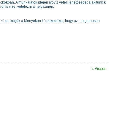
ackokban. A munkálatok idején ivóvíz vételi lehetőséget alakítunk ki
l is vizet vételezni a helyszínen.
. Ezúton kérjük a környéken közlekedőket, hogy az ideiglenesen
« Vissza