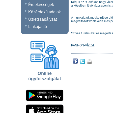
Kérjük az itt lakókat, hogy víz
Érdekességek
a közelben lévő tűzcsapon is, 
Közérdekű adatok
A munkálatok megkezdése előtt 
Üzletszabályzat
megváltozott közlekedési és p
Linkajánló
Szíves türelmüket és megértés
PANNON-VÍZ Zrt.
Online
ügyfélszolgálat