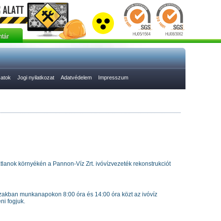
tár
zatok
Jogi nyilatkozat
Adatvédelem
Impresszum
gatlanok környékén a Pannon-Víz Zrt. ivóvízvezeték rekonstrukciót
szakban munkanapokon 8:00 óra és 14:00 óra közt az ivóvíz
ni fogjuk.