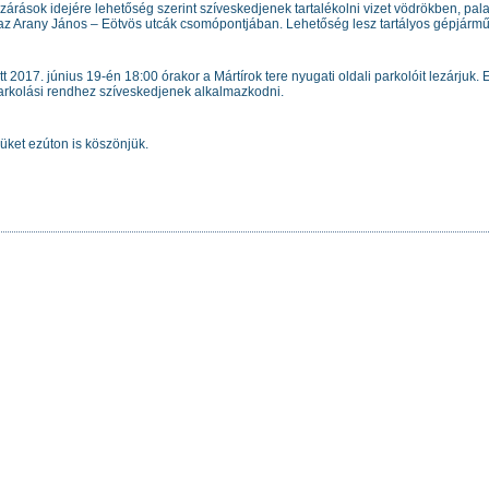
elzárások idejére lehetőség szerint szíveskedjenek tartalékolni vizet vödrökben, pal
az Arany János – Eötvös utcák csomópontjában. Lehetőség lesz tartályos gépjárműrő
2017. június 19-én 18:00 órakor a Mártírok tere nyugati oldali parkolóit lezárjuk
arkolási rendhez szíveskedjenek alkalmazkodni.
üket ezúton is köszönjük.