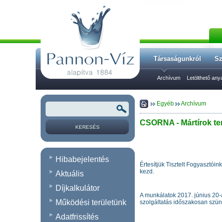
Társaságunkról
Sz
Archívum
Letölthető an
Egyéb
Archívum
CSORNA - Mártírok ter
Hibabejelentés
Értesítjük Tisztelt Fogyasztói
kezd.
Aktuális
Díjkalkulátor
A munkálatok 2017. június 20-
Működési területünk
szolgáltatás időszakosan szünet
Adatfrissítés