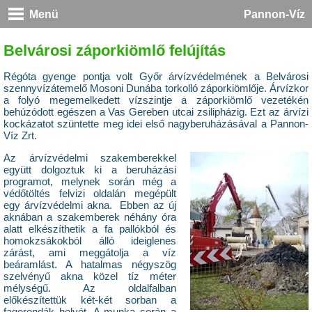
Menü
Pannon-Víz
Belvárosi záporkiömlő felújítás
Régóta gyenge pontja volt Győr árvízvédelmének a Belvárosi
szennyvízátemelő Mosoni Dunába torkolló záporkiömlője. Árvízkor
a folyó megemelkedett vízszintje a záporkiömlő vezetékén
behúzódott egészen a Vas Gereben utcai zsilipházig. Ezt az árvízi
kockázatot szüntette meg idei első nagyberuházásával a Pannon-
Víz Zrt.
Az árvízvédelmi szakemberekkel
együtt dolgoztuk ki a beruházási
programot, melynek során még a
védőtöltés felvizi oldalán megépült
egy árvízvédelmi akna. Ebben az új
aknában a szakemberek néhány óra
alatt elkészíthetik a fa pallókból és
homokzsákokból álló ideiglenes
zárást, ami meggátolja a víz
beáramlást. A hatalmas négyszög
szelvényű akna közel tíz méter
mélységű. Az oldalfalban
előkészítettük két-két sorban a
fagerendák helyét. A munka során a