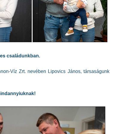
ves családunkban.
non-Víz Zrt. nevében Lipovics János, társaságunk
 mindannyiuknak!