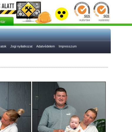
tár
zatok
Jogi nyilatkozat
Adatvédelem
Impresszum