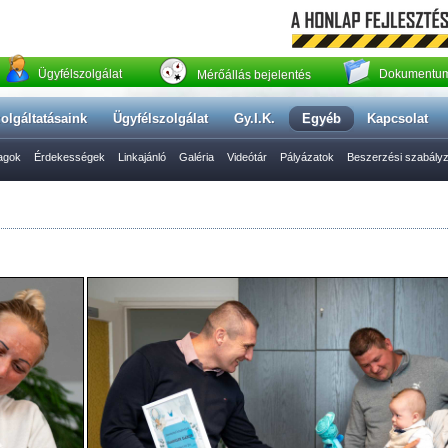
Ügyfélszolgálat
Dokumentum
Mérőállás bejelentés
olgáltatásaink
Ügyfélszolgálat
Gy.I.K.
Egyéb
Kapcsolat
yagok
Érdekességek
Linkajánló
Galéria
Videótár
Pályázatok
Beszerzési szabály