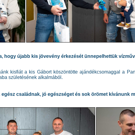
 hogy újabb kis jövevény érkezését ünnepelhettük vízmű
ánk kisfiát a kis Gábort köszöntötte ajándékcsomaggal a Pan
aba születésének alkalmából.
az egész családnak, jó egészséget és sok örömet kívánunk