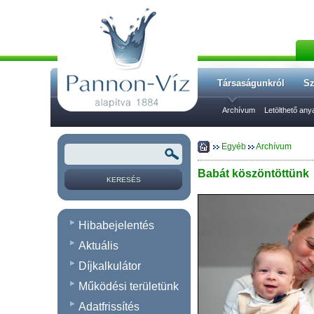
Társaságunkról
Sz
Archívum
Letölthető an
Egyéb
Archívum
Babát köszöntöttünk
Hibabejelentés
Aktuális
Díjkalkulátor
Működési területünk
Adatfrissítés