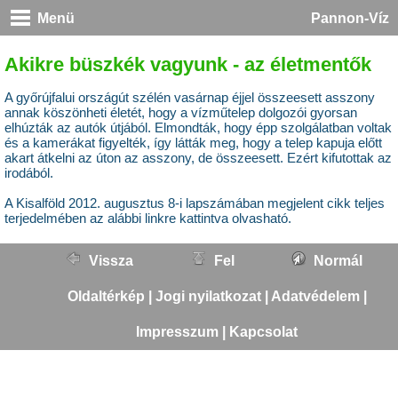
Menü
Pannon-Víz
Akikre büszkék vagyunk - az életmentők
A győrújfalui országút szélén vasárnap éjjel összeesett asszony
annak köszönheti életét, hogy a vízműtelep dolgozói gyorsan
elhúzták az autók útjából. Elmondták, hogy épp szolgálatban voltak
és a kamerákat figyelték, így látták meg, hogy a telep kapuja előtt
akart átkelni az úton az asszony, de összeesett. Ezért kifutottak az
irodából.
A Kisalföld 2012. augusztus 8-i lapszámában megjelent cikk teljes
terjedelmében az
alábbi linkre
kattintva olvasható.
Vissza
Fel
Normál
Oldaltérkép
|
Jogi nyilatkozat
|
Adatvédelem
|
Impresszum
|
Kapcsolat