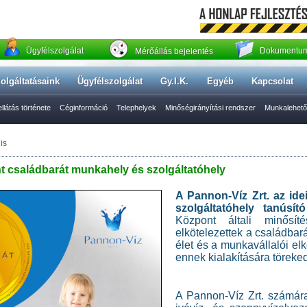
Ügyfélszolgálat
Dokumentum
Mérőállás bejelentés
olgáltatásaink
Ügyfélszolgálat
Gy.I.K.
Egyéb
Kapcsolat
llátás története
Céginformáció
Telephelyek
Minőségirányítási rendszer
Munkalehet
is
nt családbarát munkahely és szolgáltatóhely
A Pannon-Víz Zrt. az ide
szolgáltatóhely tanúsító
Központ általi minősí
elkötelezettek a családbar
élet és a munkavállalói e
ennek kialakítására töreke
A Pannon-Víz Zrt. számára