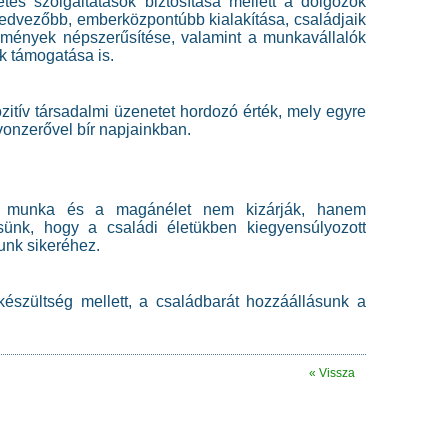
etés szolgáltatások biztosítása mellett a dolgozók
kedvezőbb, emberközpontúbb kialakítása, családjaik
emények népszerűsítése, valamint a munkavállalók
ek támogatása is.
zitív társadalmi üzenetet hordozó érték, mely egyre
onzerővel bír napjainkban.
 munka és a magánélet nem kizárják, hanem
ünk, hogy a családi életükben kiegyensúlyozott
unk sikeréhez.
észültség mellett, a családbarát hozzáállásunk a
« Vissza