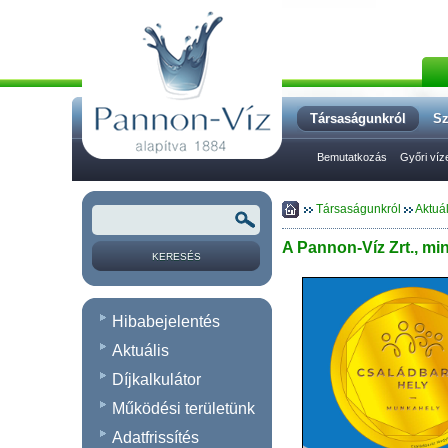
Társaságunkról
Sz
Bemutatkozás
Győri víze
Társaságunkról
Aktuál
A Pannon-Víz Zrt., mi
Hibabejelentés
Aktuális
Díjkalkulátor
Működési területünk
Adatfrissítés