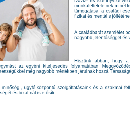
ivóvíz- és szennyvízelvez
munkafeltételeinek minél 
támogatása, a családi es
fizikai és mentális jóllétén
A családbarát szemlélet po
nagyobb jelentőséggel és v
Hiszünk abban, hogy a
 egymást az egyéni kiteljesedés folyamatában. Meggyőződés
ezettségükkel még nagyobb mértékben járulnak hozzá Társaság
minőségi, ügyfélközpontú szolgáltatásaink és a szakmai felk
égét és bizalmát is erősíti.