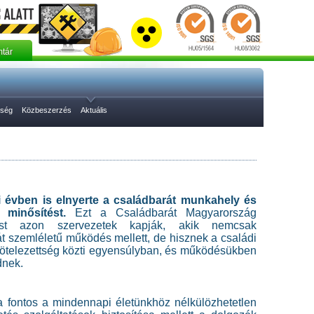
tár
őség
Közbeszerzés
Aktuális
i évben is elnyerte a családbarát munkahely és
 minősítést.
Ezt a Családbarát Magyarország
tést azon szervezetek kapják, akik nemcsak
át szemléletű m
űködés mellett, de hisznek a családi
lkötelezettség közti egyensúlyban, és működésükben
dnek.
 fontos a mindennapi életünkhöz nélkülözhetetlen