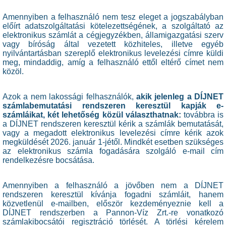
Amennyiben a felhasználó nem tesz eleget a jogszabályban
előírt adatszolgáltatási kötelezettségének, a szolgáltató az
elektronikus számlát a cégjegyzékben, államigazgatási szerv
vagy bíróság által vezetett közhiteles, illetve egyéb
nyilvántartásban szereplő elektronikus levelezési címre küldi
meg, mindaddig, amíg a felhasználó ettől eltérő címet nem
közöl.
Azok a nem lakossági felhasználók,
akik jelenleg a DÍJNET
számlabemutatási rendszeren keresztül kapják e-
számláikat, két lehetőség közül választhatnak:
továbbra is
a DÍJNET rendszeren keresztül kérik a számlák bemutatását,
vagy a megadott elektronikus levelezési címre kérik azok
megküldését 2026. január 1-jétől. Mindkét esetben szükséges
az elektronikus számla fogadására szolgáló e-mail cím
rendelkezésre bocsátása.
Amennyiben a felhasználó a jövőben nem a DÍJNET
rendszeren keresztül kívánja fogadni számláit, hanem
közvetlenül e-mailben, először kezdeményeznie kell a
DÍJNET rendszerben a Pannon-Víz Zrt.-re vonatkozó
számlakibocsátói regisztráció törlését. A törlési kérelem