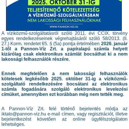
A víziközmű-szolgáltatásról szóló 2011. évi CCIX. törvény
egyes rendelkezéseinek végrehajtásáról szóló 58/2013. (II.
27.) Korm. rendelet 65. § (5a) pontja értelmében
2026. január
1-től a Pannon-Víz Zrt. a papíralapú számla helyett
kizárólag csak elektronikus számlát bocsáthat ki a nem
lakossági felhasználók részére.
Ennek megfelelően a nem lakossági felhasználók
kötelesek legkésőbb 2025. október 31-ig a víziközmű-
szolgáltató rendelkezésére bocsátani az elektronikus
számla fogadására szolgáló elektronikus levelezési
címüket, amennyiben ezt korábban még nem tették meg.
A Pannon-Víz Zrt. felé történő bejelentés módja az
iktato@pannon-viz.hu e-mail címen, vagy regisztrációt, illetve
bejelentkezést követően az online ügyfélszolgálaton
lehetséges.