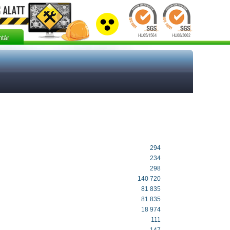
tár
294
234
298
140 720
81 835
81 835
18 974
111