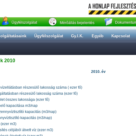
Ügyfélszolgálat
Dokumentum
Mérőállás bejelentés
olgáltatásaink
Ügyfélszolgálat
Gy.I.K.
Egyéb
Kapcsolat
nk 2010
2010. év
ízellátásban részesülő lakosság száma ( ezer fő)
áltatásban részesülő lakosság száma (ezer fő)
rület összes lakossága (ezer fő)
melő kapacitása m3/nap
ennyvíztisztító kapacitás (m3/nap)
nyvíztisztító kapacitás (m3/nap)
z (ezer m3)
tés céljából átvett víz (ezer m3)