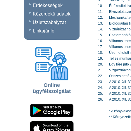
9.
Társszolgálta
Érdekességek
10.
Értékesített i
11.
Elvezetett sz
Közérdekű adatok
12.
Mechanikailag 
Üzletszabályzat
13.
Biológiailag t
14.
Vízhálózat ho
Linkajánló
15.
Csatornaháló
16.
Villamos ener
17.
Villamos ener
18.
Üzemeltetett m
19.
Teljes munkai
20.
Egy főre jutó v
21.
Vízgazdálkodá
22.
Összes nettó á
23.
A 2010. XII. 3
Online
24.
A 2010. XII. 3
ügyfélszolgálat
25.
A 2010. XII. 
26.
A 2010. XII. 3
* A könyvekbe
** Környezette