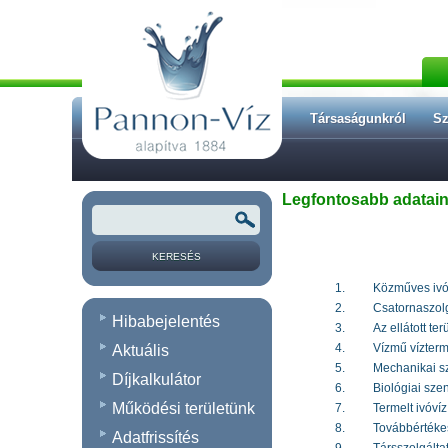
Társaságunkról
Sz
Legfontosabb adatai
1.
Közműves ivóv
2.
Csatornaszolg
Hibabejelentés
3.
Az ellátott te
4.
Vízmű vízter
Aktuális
5.
Mechanikai sz
Díjkalkulátor
6.
Biológiai szen
Működési területünk
7.
Termelt ivóví
8.
Továbbértékesí
Adatfrissítés