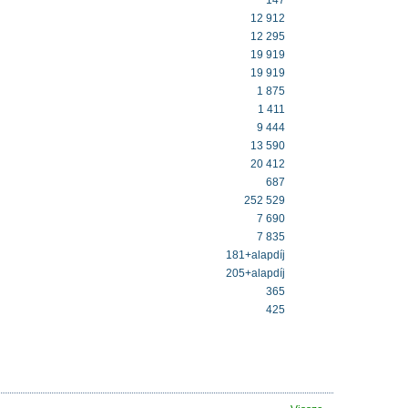
147
12 912
12 295
19 919
19 919
1 875
1 411
9 444
13 590
20 412
687
252 529
7 690
7 835
181+alapdíj
205+alapdíj
365
425