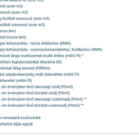
tónak átadott víz (ezer m3)
vóvíz (ezer m3)
ennyvíz (ezer m3)
tisztított szennyvíz (ezer m3)
isztított szennyvíz (ezer m3)
ssza (km)
zat hossza (km)
gia felhasználás - ivóvíz ellátáshoz (MWh)
gia felhasználás - szennyvízelvezetéshez, tisztításhoz (MWh)
űvek tárgyi eszközeinek bruttó értéke (millió Ft) *
dőben foglalkoztatottak létszáma (fő)
állalati átlag kereset (Ft/fő/hó)
si alaptevékenység nettó árbevétele (millió Ft)
rbevétel (millió Ft)
1-én érvényben lévő lakossági vízdíj (Ft/m3)
1-én érvényben lévő közületi vízdíj (Ft/m3)
31-én érvényben lévő lakossági csatornadíj (Ft/m3) **
1-én érvényben lévő közületi csatornadíj (Ft/m3) **
n kimutatott eszközérték
rhelési díjjal együtt