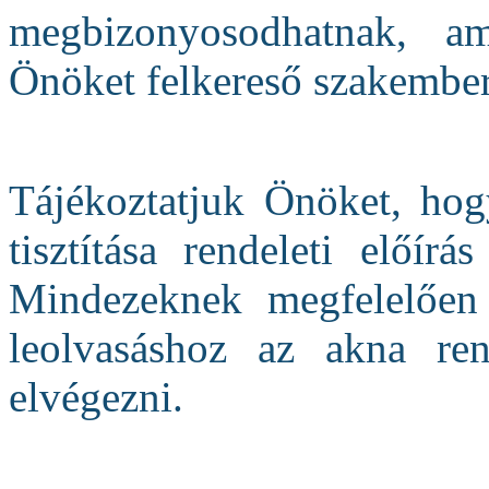
megbizonyosodhatnak, a
Önöket felkereső szakembert
Tájékoztatjuk Önöket, hog
tisztítása rendeleti előírá
Mindezeknek megfelelően
leolvasáshoz az akna rend
elvégezni.