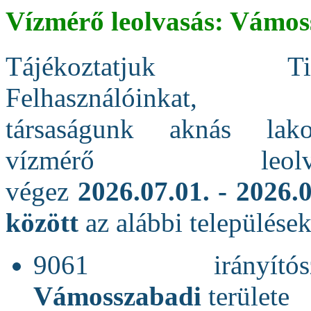
Vízmérő leolvasás: Vámo
Tájékoztatjuk Tisz
Felhasználóinkat, 
társaságunk aknás lako
vízmérő leolvas
végez
2026.07.01. -
2026.0
között
az alábbi települése
9061 irányítós
Vámosszabadi
területe