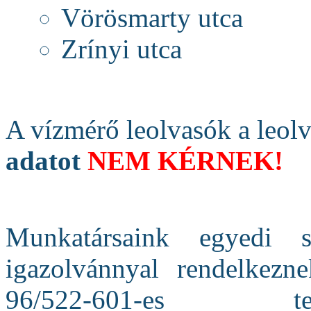
Vörösmarty utca
Zrínyi utca
A vízmérő leolvasók a leol
adatot
NEM KÉRNEK!
Munkatársaink egyedi s
igazolvánnyal rendelkezn
96/522-601-es te