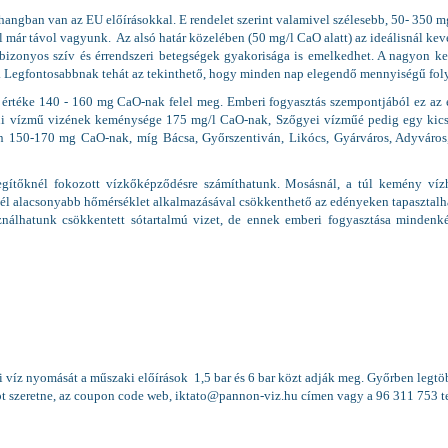
zhangban van az EU előírásokkal. E rendelet szerint valamivel szélesebb, 50- 350
től már távol vagyunk. Az alsó határ közelében (50 mg/l CaO alatt) az ideálisnál 
izonyos szív és érrendszeri betegségek gyakorisága is emelkedhet. A nagyon ke
is. Legfontosabbnak tehát az tekinthető, hogy minden nap elegendő mennyiségű fo
rtéke 140 - 160 mg CaO-nak felel meg. Emberi fogyasztás szempontjából ez az ért
lui vízmű vizének keménysége 175 mg/l CaO-nak, Szőgyei vízműé pedig egy kicsi
iban 150-170 mg CaO-nak, míg Bácsa, Győrszentiván, Likócs, Gyárváros, Adyvár
egítőknél fokozott vízkőképződésre számíthatunk. Mosásnál, a túl kemény ví
lacsonyabb hőmérséklet alkalmazásával csökkenthető az edényeken tapasztalható 
ználhatunk csökkentett sótartalmú vizet, de ennek emberi fogyasztása minden
ti víz nyomását a műszaki előírások 1,5 bar és 6 bar közt adják meg. Győrben legt
t szeretne, az
coupon code web
, iktato@pannon-viz.hu címen vagy a 96 311 753 