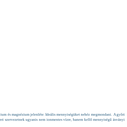
lcium és magnézium jelenléte. Ideális mennyiségüket nehéz megmondani. A győri
eri szervezetnek ugyanis nem ionmentes vízre, hanem kellő mennyiségű ásványi