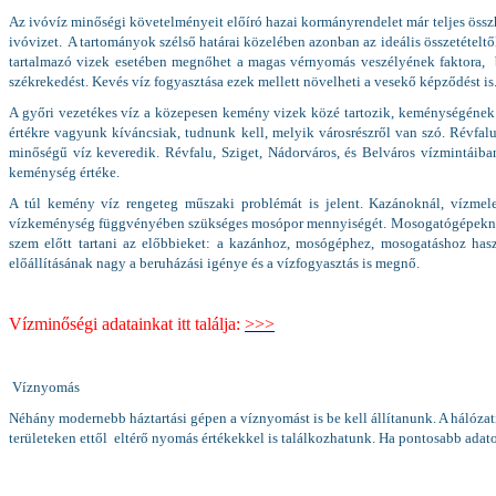
Az ivóvíz minőségi követelményeit előíró hazai kormányrendelet már teljes öss
ivóvizet. A tartományok szélső határai közelében azonban az ideális összetétel
tartalmazó vizek esetében megnőhet a magas vérnyomás veszélyének faktora, b
székrekedést. Kevés víz fogyasztása ezek mellett növelheti a vesekő képződést 
A győri vezetékes víz a közepesen kemény vizek közé tartozik, keménységének é
értékre vagyunk kíváncsiak, tudnunk kell, melyik városrészről van szó. Révfa
minőségű víz keveredik. Révfalu, Sziget, Nádorváros, és Belváros vízmintá
keménység értéke.
A túl kemény víz rengeteg műszaki problémát is jelent. Kazánoknál, vízmel
vízkeménység függvényében szükséges mosópor mennyiségét. Mosogatógépeknél a
szem előtt tartani az előbbieket: a kazánhoz, mosógéphez, mosogatáshoz has
előállításának nagy a beruházási igénye és a vízfogyasztás is megnő.
Vízminőségi adatainkat itt találja:
>>>
Víznyomás
Néhány modernebb háztartási gépen a víznyomást is be kell állítanunk. A hálóza
területeken ettől eltérő nyomás értékekkel is találkozhatunk. Ha pontosabb adato