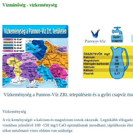
Vízminőség - vízkeménység
Vízkeménység a Pannon-Víz ZRt. településein és a győri csapvíz öss
Vízkeménység
A víz keménységét a kalcium és magnézium ionok okozzák. Leginkább elfogadott
vizekben jelenlévő 100 -150 mg/l CaO optimálisnak mondható, táplálkozás éle
sókat tartalmazó vizes oldatra van szüksége.