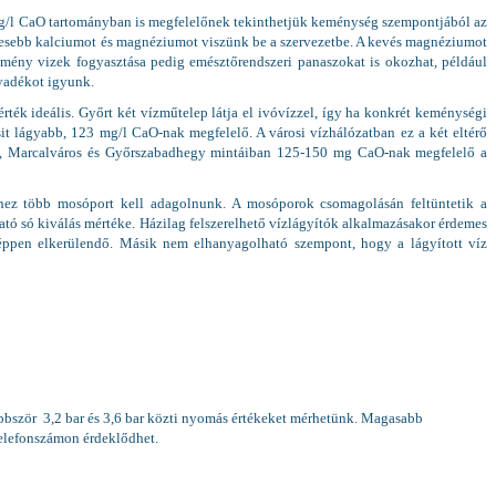
 mg/l CaO tartományban is megfelelőnek tekinthetjük keménység szempontjából az
kevesebb kalciumot és magnéziumot viszünk be a szervezetbe. A kevés magnéziumot
mény vizek fogyasztása pedig emésztőrendszeri panaszokat is okozhat, például
lyadékot igyunk.
ék ideális. Győrt két vízműtelep látja el ivóvízzel, így ha konkrét keménységi
t lágyabb, 123 mg/l CaO-nak megfelelő. A városi vízhálózatban ez a két eltérő
os, Marcalváros és Győrszabadhegy mintáiban 125-150 mg CaO-nak megfelelő a
zhez több mosóport kell adagolnunk. A mosóporok csomagolásán feltüntetik a
só kiválás mértéke. Házilag felszerelhető vízlágyítók alkalmazásakor érdemes
képpen elkerülendő. Másik nem elhanyagolható szempont, hogy a lágyított víz
öbbször 3,2 bar és 3,6 bar közti nyomás értékeket mérhetünk. Magasabb
telefonszámon érdeklődhet.