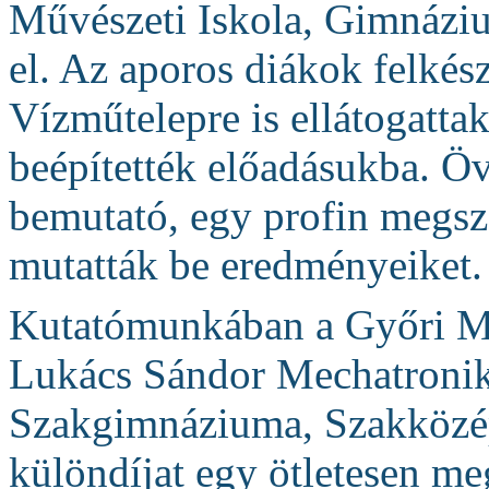
Művészeti Iskola, Gimnáziu
el. Az aporos diákok felkés
Vízműtelepre is ellátogattak,
beépítették előadásukba. Öv
bemutató, egy profin megsze
mutatták be eredményeiket.
Kutatómunkában a Győri M
Lukács Sándor Mechatronik
Szakgimnáziuma, Szakközépi
különdíjat egy ötletesen meg