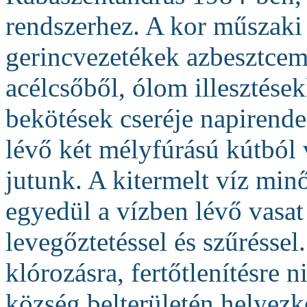
rendszerhez. A kor műszaki
gerincvezetékek azbesztcem
acélcsőből, ólom illesztése
bekötések cseréje napirende
lévő két mélyfúrású kútból v
jutunk. A kitermelt víz minő
egyedül a vízben lévő vasat 
levegőztetéssel és szűréssel
klórozásra, fertőtlenítésre 
község belterületén helyezk