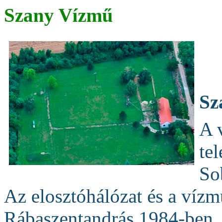
Szany Vízmű
Sz
A 
tel
So
Az elosztóhálózat és a vízm
Rábaszentandrás 1984-ben, 