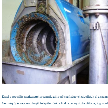
Ezzel a speciális szerkezettel a centrifugális erő segítségével távolítjuk el a sze
Nemrég új iszapcentrifugát telepítettünk a Páli szennyvíztisztítóba, így so