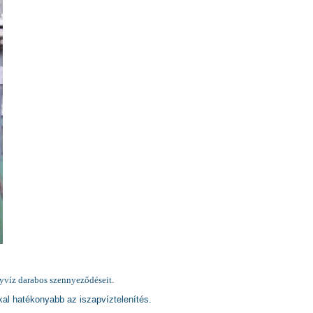
nnyvíz darabos szennyeződéseit.
kkal hatékonyabb az iszapvíztelenítés.