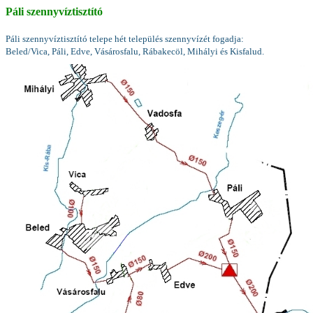
Páli szennyvíztisztító
Páli szennyvíztisztító telepe hét település szennyvízét fogadja:
Beled/Vica, Páli, Edve, Vásárosfalu, Rábakecöl, Mihályi és Kisfalud.