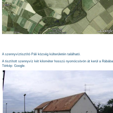
A szennyvíztisztító Páli község külterületén található.
A tisztított szennyvíz két kilométer hosszú nyomócsövön át kerül a Rábába
Térkép: Google.