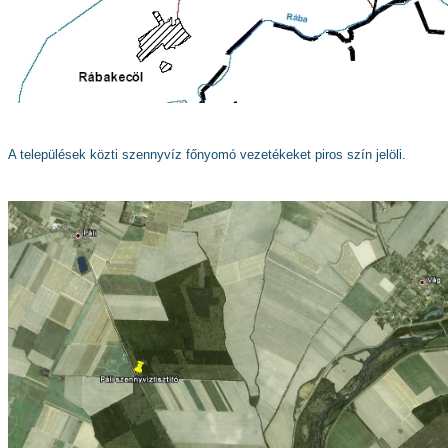
A települések közti szennyvíz főnyomó vezetékeket piros szín jelöli.