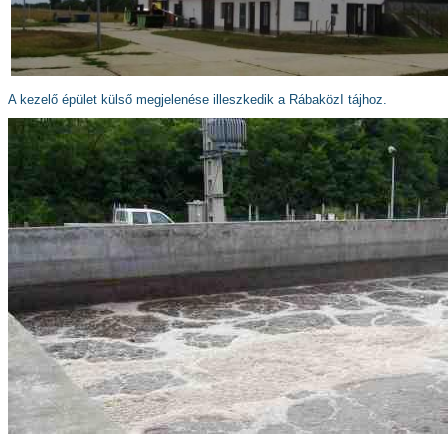
A kezelő épület külső megjelenése illeszkedik a RábaközI tájhoz.