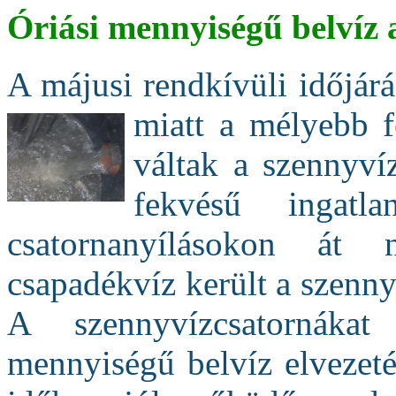
Óriási mennyiségű belvíz 
A májusi rendkívüli időjárá
miatt
a mélyebb fe
váltak a szennyví
fekvésű ingatl
csatornanyílásokon át
csapadékvíz került a szenny
A szennyvízcsatornáka
mennyiségű belvíz elvezeté