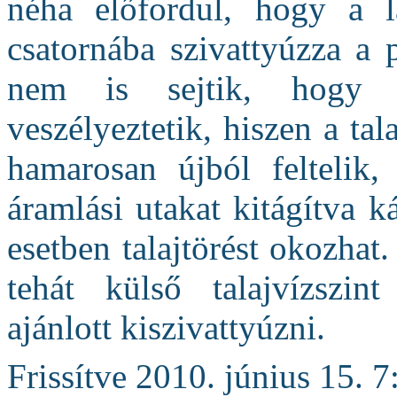
néha előfordul, hogy a l
csatornába szivattyúzza a p
nem is sejtik, hogy e
veszélyeztetik, hiszen a tal
hamarosan újból feltelik,
áramlási utakat kitágítva k
esetben talajtörést okozhat
tehát külső talajvízszin
ajánlott kiszivattyúzni.
Frissítve 2010. június 15. 7