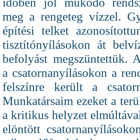
időben jól működő rends
meg a rengeteg vízzel. G
építési telket azonosított
tisztítónyílásokon át belv
befolyást megszüntettük. 
a csatornanyílásokon a ren
felszínre került a csator
Munkatársaim ezeket a terül
a kritikus helyzet elmúltával
elöntött csatornanyílásoko