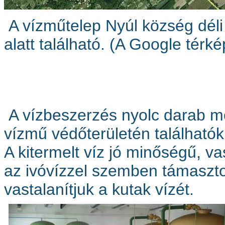
A vízműtelep Nyúl község déli
alatt található. (A Google térk
A vízbeszerzés nyolc darab mél
vízmű védőterületén találhatók
A kitermelt víz jó minőségű, 
az ivóvízzel szemben támasztot
vastalanítjuk a kutak vízét.