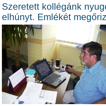
Szeretett kollégánk nyug
elhúnyt. Emlékét megőri