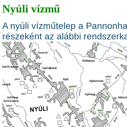
Nyúli vízmű
A nyúli vízműtelep a Pannonha
részeként az alábbi rendszerka