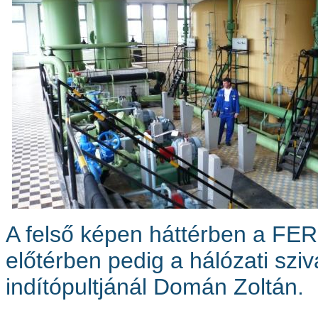
A felső képen háttérben a FE
előtérben pedig a hálózati sziva
indítópultjánál Domán Zoltán.