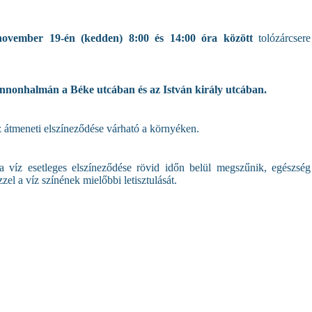
november 19-én (kedden) 8:00 és 14:00 óra között
tolózárcsere
Pannonhalmán a Béke utcában és az István király utcában.
íz átmeneti elszíneződése várható a környéken.
a víz esetleges elszíneződése rövid időn belül megszűnik, egészség
zel a víz színének mielőbbi letisztulását.