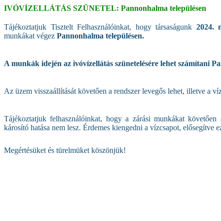
IVÓVÍZELLÁTÁS SZÜNETEL: Pannonhalma településen
Tájékoztatjuk Tisztelt Felhasználóinkat, hogy társaságunk
2024. 
munkákat végez
Pannonhalma településen.
A munkák idején az ivóvízellátás szünetelésére lehet számítani 
Az üzem visszaállítását követően a rendszer levegős lehet, illetve a v
Tájékoztatjuk felhasználóinkat, hogy a zárási munkákat követően 
károsító hatása nem lesz. Érdemes kiengedni a vízcsapot, elősegítve ez
Megértésüket és türelmüket köszönjük!