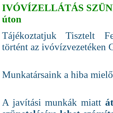
IVÓVÍZELLÁTÁS SZÜNET
úton
Tájékoztatjuk Tisztelt F
történt az ivóvízvezetéken 
Munkatársaink a hiba mielő
A javítási munkák miatt
á