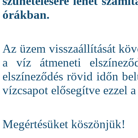
szünetelésére lehet számít
órákban.
Az üzem visszaállítását köv
a víz átmeneti elszínez
elszíneződés rövid időn bel
vízcsapot elősegítve ezzel a 
Megértésüket köszönjük!