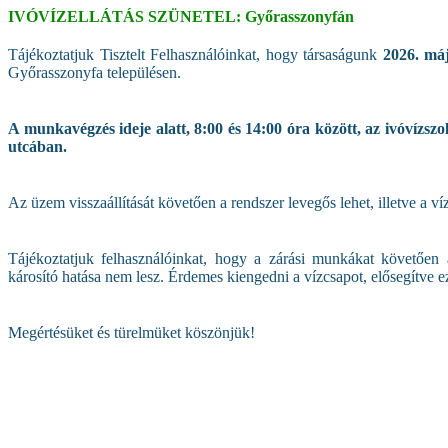
IVÓVÍZELLÁTÁS SZÜNETEL: Győrasszonyfán
Tájékoztatjuk Tisztelt Felhasználóinkat, hogy társaságunk
2026. má
Győrasszonyfa településen.
A munkavégzés ideje alatt, 8:00 és 14:00 óra között, az ivóvízszo
utcában.
Az üzem visszaállítását követően a rendszer levegős lehet, illetve a v
Tájékoztatjuk felhasználóinkat, hogy a zárási munkákat követően 
károsító hatása nem lesz. Érdemes kiengedni a vízcsapot, elősegítve ez
Megértésüket és türelmüket köszönjük!