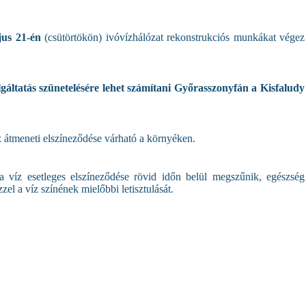
jus 21-én
(csütörtökön) ivóvízhálózat rekonstrukciós munkákat végez
lgáltatás szünetelésére lehet számítani Győrasszonyfán a Kisfaludy
íz átmeneti elszíneződése várható a környéken.
a víz esetleges elszíneződése rövid időn belül megszűnik, egészség
zel a víz színének mielőbbi letisztulását.