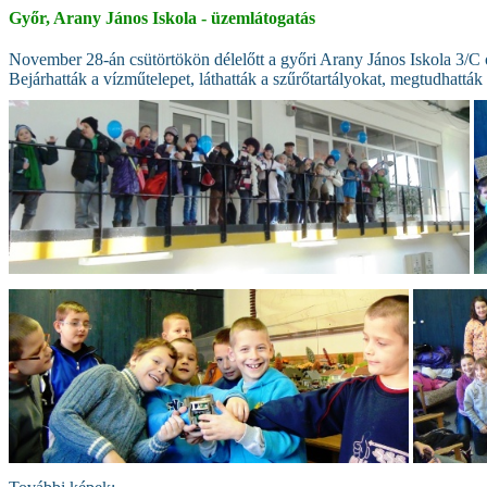
Győr, Arany János Iskola - üzemlátogatás
November 28-án csütörtökön délelőtt a győri Arany János Iskola 3/C o
Bejárhatták a vízműtelepet, láthatták a szűrőtartályokat, megtudhatták