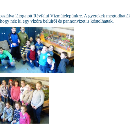
sztálya látogatott Révfalui Vízműtelepünkre. A gyerekek megtudhatták,
 hogy néz ki egy vízóra belülről és pannonvizet is kóstolhattak.