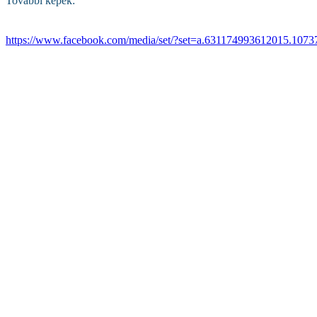
További képek:
https://www.facebook.com/media/set/?set=a.631174993612015.10