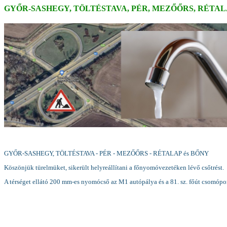
GYŐR-SASHEGY, TÖLTÉSTAVA, PÉR, MEZŐŐRS, RÉTAL
GYŐR-SASHEGY, TÖLTÉSTAVA - PÉR - MEZŐŐRS - RÉTALAP és BŐNY
Köszönjük türelmüket, sikerült helyreállítani a főnyomóvezetéken lévő csőtrést.
A térséget ellátó 200 mm-es nyomócső az M1 autópálya és a 81. sz. főút csomópo