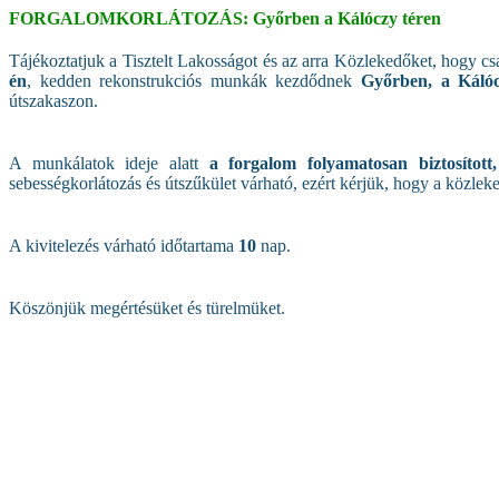
FORGALOMKORLÁTOZÁS: Győrben a Kálóczy téren
Tájékoztatjuk a Tisztelt Lakosságot és az arra Közlekedőket, hogy 
én
, kedden rekonstrukciós munkák kezdődnek
Győrben, a Kálóc
útszakaszon.
A munkálatok ideje alatt
a forgalom folyamatosan biztosított,
sebességkorlátozás és útszűkület várható, ezért kérjük, hogy a közlek
A kivitelezés várható időtartama
10
nap.
Köszönjük megértésüket és türelmüket.