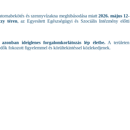
csatornabekötés és szennyvízakna meghibásodása miatt
2026. május 12-
zy téren
, az Egyesített Egészségügyi és Szociális Intézmény előtti
 azonban ideiglenes forgalomkorlátozás lép életbe.
A területen
edők fokozott figyelemmel és körültekintéssel közlekedjenek.