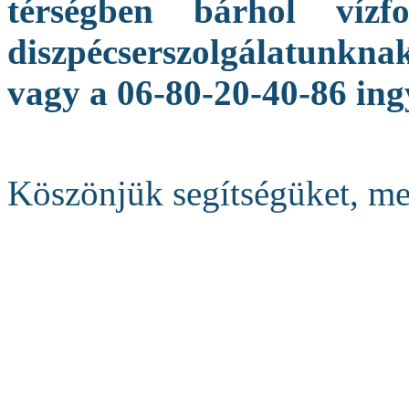
térségben bárhol vízfo
diszpécserszolgálatunkna
vagy a 06-80-20-40-86 in
Köszönjük segítségüket, me