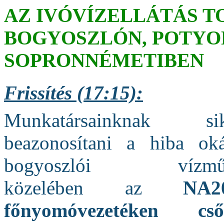
AZ IVÓVÍZELLÁTÁS T
BOGYOSZLÓN, POTYO
SOPRONNÉMETIBEN
Frissítés (17:15):
Munkatársainknak sike
beazonosítani a hiba ok
bogyoszlói vízműt
közelében az
NA20
főnyomóvezetéken
cső