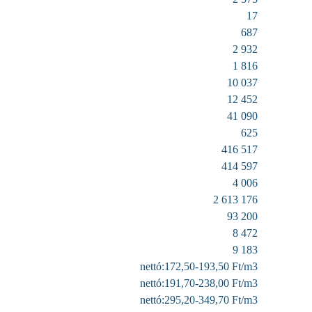
17
687
2 932
1 816
10 037
12 452
41 090
625
416 517
414 597
4 006
2 613 176
93 200
8 472
9 183
nettó:172,50-193,50 Ft/m3
nettó:191,70-238,00 Ft/m3
nettó:295,20-349,70 Ft/m3