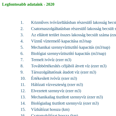
Legfontosabb adataink - 2020
1.
Közműves ivóvízellátásban részesülő lakosság becsü
2.
Csatornaszolgáltatásban részesülő lakosság becsült 
3.
Az ellátott terület összes lakosság becsült száma (eze
4.
Vízmű víztermelő kapacitása m3/nap
5.
Mechanikai szennyvíztisztító kapacitás (m3/nap)
6.
Biológiai szennyvíztisztító kapacitás (m3/nap)
7.
Termelt ivóvíz (ezer m3)
8.
Továbbértékesítés céljából átvett víz (ezer m3)
9.
Társszolgáltatónak átadott víz (ezer m3)
10.
Értékesített ivóvíz (ezer m3)
11.
Hálózati vízveszteség (ezer m3)
12.
Elvezetett szennyvíz (ezer m3)
13.
Mechanikailag tisztított szennyvíz (ezer m3)
14.
Biológiailag tisztított szennyvíz (ezer m3)
15.
Vízhálózat hossza (km)
16.
Csatornahálózat hossza (km)