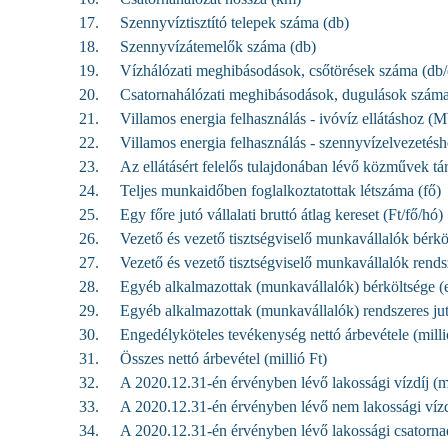
17.
Szennyvíztisztító telepek száma (db)
18.
Szennyvízátemelők száma (db)
19.
Vízhálózati meghibásodások, csőtörések száma (db/
20.
Csatornahálózati meghibásodások, dugulások száma
21.
Villamos energia felhasználás - ivóvíz ellátáshoz 
22.
Villamos energia felhasználás - szennyvízelvezetésh
23.
Az ellátásért felelős tulajdonában lévő közművek tárg
24.
Teljes munkaidőben foglalkoztatottak létszáma (fő)
25.
Egy főre jutó vállalati bruttó átlag kereset (Ft/fő/hó)
26.
Vezető és vezető tisztségviselő munkavállalók bérköl
27.
Vezető és vezető tisztségviselő munkavállalók rendsze
28.
Egyéb alkalmazottak (munkavállalók) bérköltsége (e
29.
Egyéb alkalmazottak (munkavállalók) rendszeres jutt
30.
Engedélyköteles tevékenység nettó árbevétele (milli
31.
Összes nettó árbevétel (millió Ft)
32.
A 2020.12.31-én érvényben lévő lakossági vízdíj (m
33.
A 2020.12.31-én érvényben lévő nem lakossági vízd
34.
A 2020.12.31-én érvényben lévő lakossági csatornad