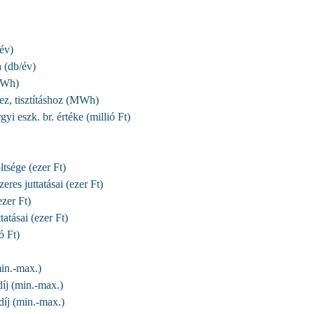
év)
 (db/év)
(MWh)
ez, tisztításhoz (MWh)
yi eszk. br. értéke (millió Ft)
tsége (ezer Ft)
res juttatásai (ezer Ft)
zer Ft)
atásai (ezer Ft)
ó Ft)
in.-max.)
íj (min.-max.)
íj (min.-max.)