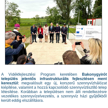
A Vidékfejlesztési Program keretében
Bakonygyirót
település jelentős infrastrukturális fejlesztésen ment
keresztül:
megvalósult egy új, korszerű szennyvízhálózat
kiépítése, valamint a hozzá kapcsolódó szennyvíztisztító telep
létesítése. Korábban a településen nem állt rendelkezésre
vezetékes szennyvízelvezetés, a szennyvíz házi gyűjtőkből
került eddig elszállításra.