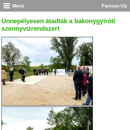
Menü
Pannon-Víz
Ünnepélyesen átadták a bakonygyiróti
szennyvízrendszert