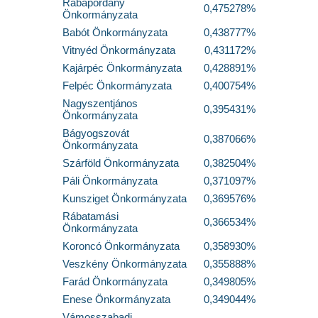
Rábapordány
0,475278%
Önkormányzata
Babót Önkormányzata
0,438777%
Vitnyéd Önkormányzata
0,431172%
Kajárpéc Önkormányzata
0,428891%
Felpéc Önkormányzata
0,400754%
Nagyszentjános
0,395431%
Önkormányzata
Bágyogszovát
0,387066%
Önkormányzata
Szárföld Önkormányzata
0,382504%
Páli Önkormányzata
0,371097%
Kunsziget Önkormányzata
0,369576%
Rábatamási
0,366534%
Önkormányzata
Koroncó Önkormányzata
0,358930%
Veszkény Önkormányzata
0,355888%
Farád Önkormányzata
0,349805%
Enese Önkormányzata
0,349044%
Vámosszabadi