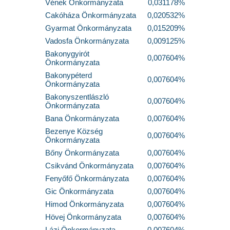
Vének Önkormányzata
0,031178%
Cakóháza Önkormányzata
0,020532%
Gyarmat Önkormányzata
0,015209%
Vadosfa Önkormányzata
0,009125%
Bakonygyirót
0,007604%
Önkormányzata
Bakonypéterd
0,007604%
Önkormányzata
Bakonyszentlászló
0,007604%
Önkormányzata
Bana Önkormányzata
0,007604%
Bezenye Község
0,007604%
Önkormányzata
Bőny Önkormányzata
0,007604%
Csikvánd Önkormányzata
0,007604%
Fenyőfő Önkormányzata
0,007604%
Gic Önkormányzata
0,007604%
Himod Önkormányzata
0,007604%
Hövej Önkormányzata
0,007604%
Lázi Önkormányzata
0,007604%