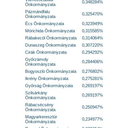
0,348284%
Önkormányzata
Pázmándfalu
0,325470%
Önkormányzata
Écs Önkormányzata
0,323949%
Mórichida Önkormányzata
0,315585%
Rábakecöl Önkormányzata
0,314064%
Dunaszeg Önkormányzata
0,307220%
Cirák Önkormányzata
0,294292%
Győrzámoly
0,284406%
Önkormányzata
Bogyoszló Önkormányzata
0,276802%
Ikrény Önkormányzata
0,275281%
Győrság Önkormányzata
0,269197%
Szilsárkány
0,269197%
Önkormányzata
Rábacsécsény
0,250947%
Önkormányzata
Magyarkeresztúr
0,234977%
Önkormányzata