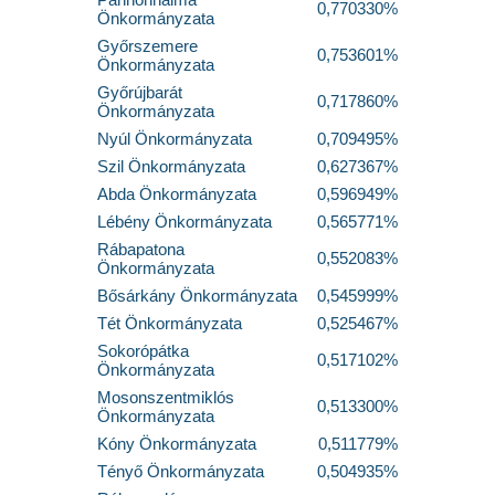
0,770330%
Önkormányzata
Győrszemere
0,753601%
Önkormányzata
Győrújbarát
0,717860%
Önkormányzata
Nyúl Önkormányzata
0,709495%
Szil Önkormányzata
0,627367%
Abda Önkormányzata
0,596949%
Lébény Önkormányzata
0,565771%
Rábapatona
0,552083%
Önkormányzata
Bősárkány Önkormányzata
0,545999%
Tét Önkormányzata
0,525467%
Sokorópátka
0,517102%
Önkormányzata
Mosonszentmiklós
0,513300%
Önkormányzata
Kóny Önkormányzata
0,511779%
Tényő Önkormányzata
0,504935%