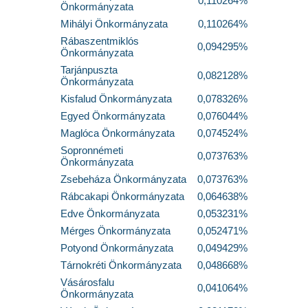
0,110264%
Önkormányzata
Mihályi Önkormányzata
0,110264%
Rábaszentmiklós
0,094295%
Önkormányzata
Tarjánpuszta
0,082128%
Önkormányzata
Kisfalud Önkormányzata
0,078326%
Egyed Önkormányzata
0,076044%
Maglóca Önkormányzata
0,074524%
Sopronnémeti
0,073763%
Önkormányzata
Zsebeháza Önkormányzata
0,073763%
Rábcakapi Önkormányzata
0,064638%
Edve Önkormányzata
0,053231%
Mérges Önkormányzata
0,052471%
Potyond Önkormányzata
0,049429%
Tárnokréti Önkormányzata
0,048668%
Vásárosfalu
0,041064%
Önkormányzata