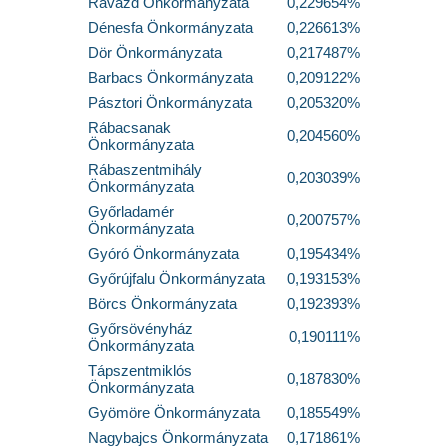
Ravazd Önkormányzata
0,229654%
Dénesfa Önkormányzata
0,226613%
Dör Önkormányzata
0,217487%
Barbacs Önkormányzata
0,209122%
Pásztori Önkormányzata
0,205320%
Rábacsanak
0,204560%
Önkormányzata
Rábaszentmihály
0,203039%
Önkormányzata
Győrladamér
0,200757%
Önkormányzata
Gyóró Önkormányzata
0,195434%
Győrújfalu Önkormányzata
0,193153%
Börcs Önkormányzata
0,192393%
Győrsövényház
0,190111%
Önkormányzata
Tápszentmiklós
0,187830%
Önkormányzata
Gyömöre Önkormányzata
0,185549%
Nagybajcs Önkormányzata
0,171861%