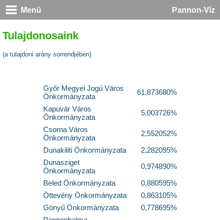
Menü
Pannon-Víz
Tulajdonosaink
(a tulajdoni arány sorrendjében)
Győr Megyei Jogú Város
61,873680%
Önkormányzata
Kapuvár Város
5,003726%
Önkormányzata
Csorna Város
2,552052%
Önkormányzata
Dunakiliti Önkormányzata
2,282095%
Dunasziget
0,974890%
Önkormányzata
Beled Önkormányzata
0,880595%
Öttevény Önkormányzata
0,863105%
Gönyű Önkormányzata
0,778695%
Pannonhalma