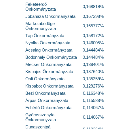
Feketeerdő
0,168819%
Önkormányzata
Jobaháza Önkormányzata
0,167298%
Markotabödöge
0,165777%
Önkormányzata
Táp Önkormányzata
0,158172%
Nyalka Önkormányzata
0,146005%
Acsalag Önkormányzata
0,144484%
Bodonhely Önkormányzata
0,144484%
Mecsér Önkormányzata
0,138401%
Kisbajcs Önkormányzata
0,137640%
Osli Önkormányzata
0,135359%
Kisbabot Önkormányzata
0,129276%
Bezi Önkormányzata
0,116348%
Árpás Önkormányzata
0,115588%
Fehértó Önkormányzata
0,114067%
Győrasszonyfa
0,114067%
Önkormányzata
Dunaszentpál