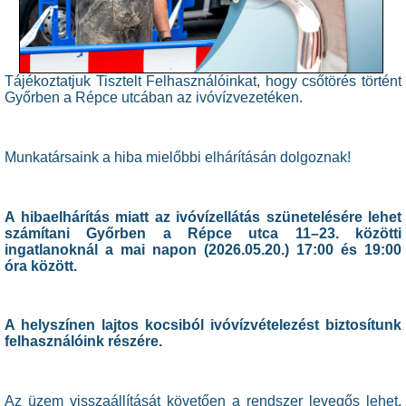
Tájékoztatjuk Tisztelt Felhasználóinkat, hogy csőtörés történt
Győrben a Répce utcában az ivóvízvezetéken.
Munkatársaink a hiba mielőbbi elhárításán dolgoznak!
A hibaelhárítás miatt az ivóvízellátás szünetelésére lehet
számítani Győrben a Répce utca 11–23. közötti
ingatlanoknál a mai napon (2026.05.20.) 17:00 és 19:00
óra között.
A helyszínen lajtos kocsiból ivóvízvételezést biztosítunk
felhasználóink részére.
Az üzem visszaállítását követően a rendszer levegős lehet,