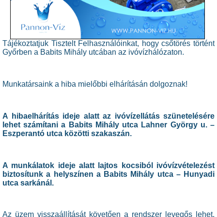
Tájékoztatjuk Tisztelt Felhasználóinkat, hogy csőtörés történt
Győrben a Babits Mihály utcában az ivóvízhálózaton.
Munkatársaink a hiba mielőbbi elhárításán dolgoznak!
A hibaelhárítás ideje alatt az ivóvízellátás szünetelésére
lehet számítani a Babits Mihály utca Lahner György u. –
Eszperantó utca közötti szakaszán.
A munkálatok ideje alatt lajtos kocsiból ivóvízvételezést
biztosítunk a helyszínen a Babits Mihály utca – Hunyadi
utca sarkánál.
Az üzem visszaállítását követően a rendszer levegős lehet,