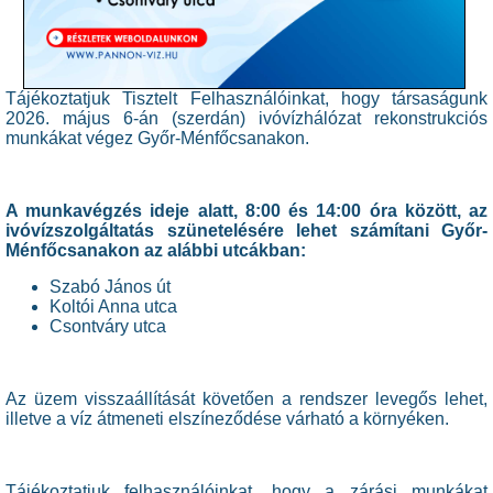
Tájékoztatjuk Tisztelt Felhasználóinkat, hogy társaságunk
2026. május 6-án (szerdán) ivóvízhálózat rekonstrukciós
munkákat végez Győr-Ménfőcsanakon.
A munkavégzés ideje alatt, 8:00 és 14:00 óra között, az
ivóvízszolgáltatás szünetelésére lehet számítani Győr-
Ménfőcsanakon az alábbi utcákban:
Szabó János út
Koltói Anna utca
Csontváry utca
Az üzem visszaállítását követően a rendszer levegős lehet,
illetve a víz átmeneti elszíneződése várható a környéken.
Tájékoztatjuk felhasználóinkat, hogy a zárási munkákat