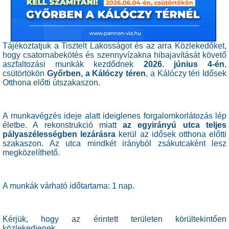
Tájékoztatjuk a Tisztelt Lakosságot és az arra Közlekedőket,
hogy csatornabekötés és szennyvízakna hibajavítását követő
aszfaltozási munkák kezdődnek
2026. június 4-én
,
csütörtökön
Győrben, a Kálóczy téren
, a Kálóczy téri Idősek
Otthona előtti útszakaszon.
A munkavégzés ideje alatt ideiglenes forgalomkorlátozás lép
életbe. A rekonstrukció miatt
az egyirányú utca teljes
pályaszélességben lezárásra
kerül az idősek otthona előtti
szakaszon. Az utca mindkét irányból zsákutcaként lesz
megközelíthető.
A munkák várható időtartama: 1 nap.
Kérjük, hogy az érintett területen körültekintően
közlekedjenek.